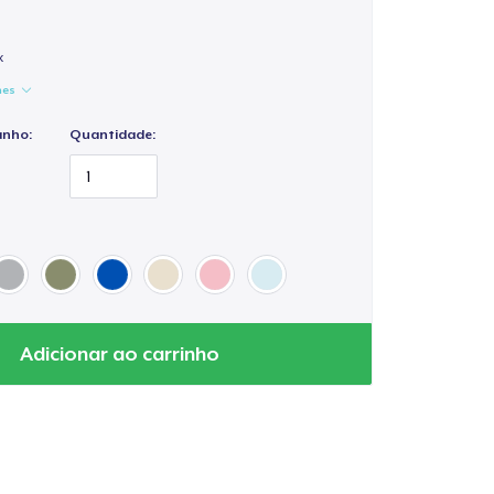
x
hes
anho:
Quantidade:
Adicionar ao carrinho