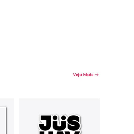
Veja Mais
a o carrinho
Qtd