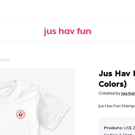
jus hav fun
çados
Continuar
Jus Hav 
Colors)
Created by
jus ha
Jus Hav Fun Stamp
Produto:
US$ 2
Cotton T-Shirt