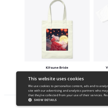
KItsune Bride
Y
$30
This website uses cookies
We use cookies to personalise content, ads and to analys
site with our advertising and analytics partners who may
that they’ve collected from your use of their services.
Re
SHOW DETAILS
Report this product