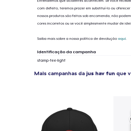
Entendemos que acidentes acontecem. Se você receber
com defeito, teremos prazer em substituí-lo ou oferec
nossos produtos são feitos sob encomenda, não podem
cores incorretos ou se você simplesmente mudar de idei
Saiba mais sobre a nossa política de devolução
aqui
.
Identificação da campanha
stamp-tee-light
Mais campanhas da
jus hav fun
que v
1
artig
Se