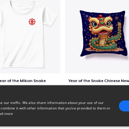
ear of the Mikan Snake
Year of the Snake Chinese New
$25
$29
e our traffic. We also share information about your use of our
 combine it with other information that you’ve provided to them or
ad more