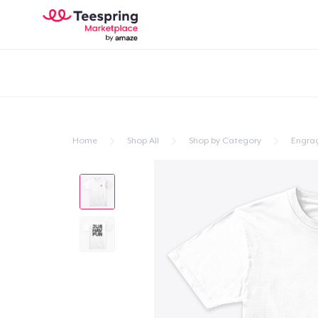
Home
Shop All
Shop by Category
Engra