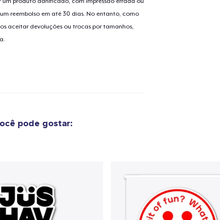
 um produto danificado, com impressão errada ou
er um reembolso em até 30 dias. No entanto, como
os aceitar devoluções ou trocas por tamanhos,
a.
ocê pode gostar:
o adicionado ao
Carrinho
Ir par
guir para a Finalização da