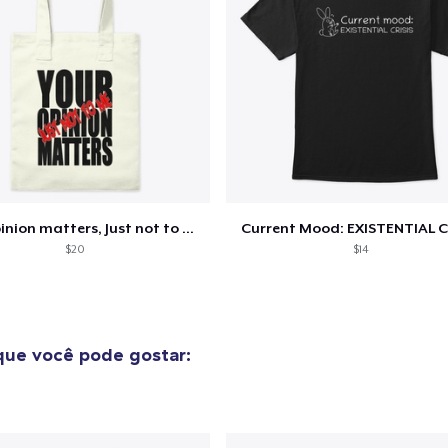
Your opinion matters, Just not to me!
Current Mood: EXISTENTIAL C
$20
$14
ue você pode gostar: