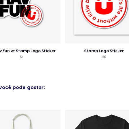
Continuar Co
Compra
v Fun w/ Stamp Logo Sticker
Stamp Logo Sticker
$7
$6
você pode gostar: