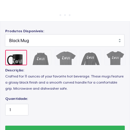
Como funciona
Venda em todo lugar
Unisex Classic Crewneck Sweatshirt
Venda qualquer coisa
Produtos Disponíveis:
Women's Comfort Tee
Women's Flowy Tank Top
Descrição:
Crafted for 11 ounces of your favorite hot beverage. These mugs feature
a glossy black finish and a smooth curved handle for a comfortable
Classic Long Sleeve Tee
grip. Microwave and dishwasher safe.
Quantidade: