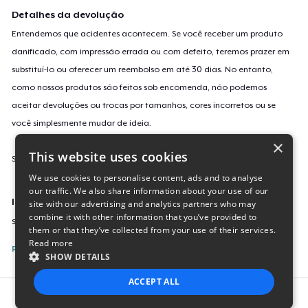
Detalhes da devolução
Entendemos que acidentes acontecem. Se você receber um produto
danificado, com impressão errada ou com defeito, teremos prazer em
substituí-lo ou oferecer um reembolso em até 30 dias. No entanto,
como nossos produtos são feitos sob encomenda, não podemos
aceitar devoluções ou trocas por tamanhos, cores incorretos ou se
você simplesmente mudar de ideia.
×
This website uses cookies
Saiba mais sobre a nossa política de devolução
aqui
.
We use cookies to personalise content, ads and to analyse
our traffic. We also share information about your use of our
Identificação da campanha
site with our advertising and analytics partners who may
combine it with other information that you’ve provided to
sticker-699
them or that they’ve collected from your use of their services.
Read more
Reporte esta Campanha
SHOW DETAILS
ACCEPT ALL
Report this product