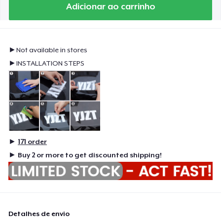
Adicionar ao carrinho
►Not available in stores
►INSTALLATION STEPS
►
171
order
►
Buy 2 or more to get discounted shipping!
Detalhes de envio