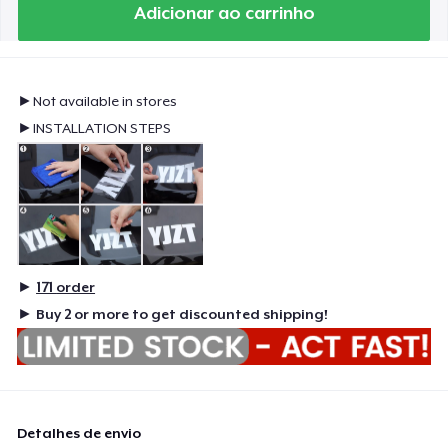
Adicionar ao carrinho
►Not available in stores
►INSTALLATION STEPS
►
171
order
►
Buy 2 or more to get discounted shipping!
Detalhes de envio