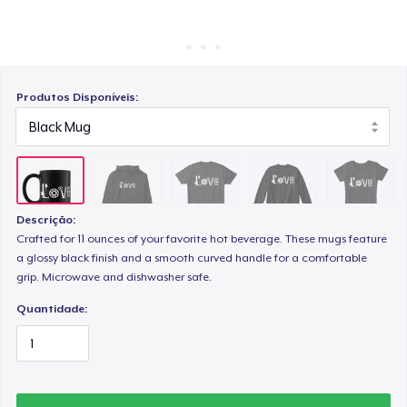
Como funciona
Venda em todo lugar
Unisex Classic Crewneck Sweatshirt
Venda qualquer coisa
Produtos Disponíveis:
Women's Comfort Tee
Women's Flowy Tank Top
Descrição:
Crafted for 11 ounces of your favorite hot beverage. These mugs feature
a glossy black finish and a smooth curved handle for a comfortable
Classic Long Sleeve Tee
grip. Microwave and dishwasher safe.
Quantidade: