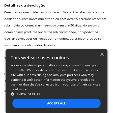
Detalhes da devolução
Entendemos que acidentes acontecem. Se você receber um produto
danificado, com impressão errada ou com defeito, teremos prazer em
substituí-lo ou oferecer um reembolso em até 30 dias. No entanto,
como nossos produtos são feitos sob encomenda, não podemos
aceitar devoluções ou trocas por tamanhos, cores incorretos ou se
você simplesmente mudar de ideia.
×
This website uses cookies
Saiba mais sobre a nossa política de devolução
aqui
.
We use cookies to personalise content, ads and to analyse
our traffic. We also share information about your use of our
Identificação da campanha
site with our advertising and analytics partners who may
combine it with other information that you’ve provided to
sticker-772
them or that they’ve collected from your use of their services.
Read more
Reporte esta Campanha
SHOW DETAILS
ACCEPT ALL
Report this product