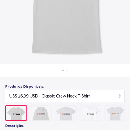
Como funciona
US$ 27,99
Venda em todo lugar
Women's Classic Tee
Venda qualquer coisa
US$ 27,99
Women's Comfort Tee
US$ 27,99
Women's Racerback Tank
US$ 23,99
Produtos Disponíveis:
Descrição: