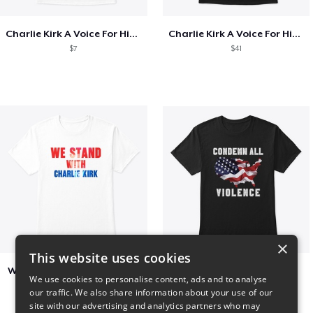
Charlie Kirk A Voice For His Generation
Charlie Kirk A Voice For His Generation
$7
$41
×
This website uses cookies
We Stand With Charlie Kirk
Condemn All Violence
We use cookies to personalise content, ads and to analyse
$7
$41
our traffic. We also share information about your use of our
site with our advertising and analytics partners who may