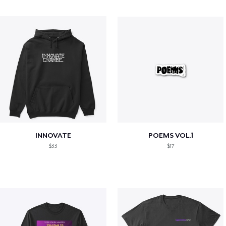
INNOVATE
POEMS VOL.1
$33
$17