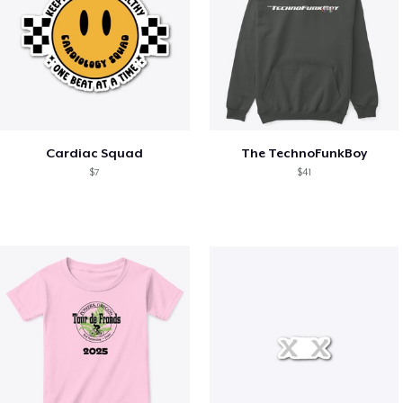
Cardiac Squad
The TechnoFunkBoy
$7
$41