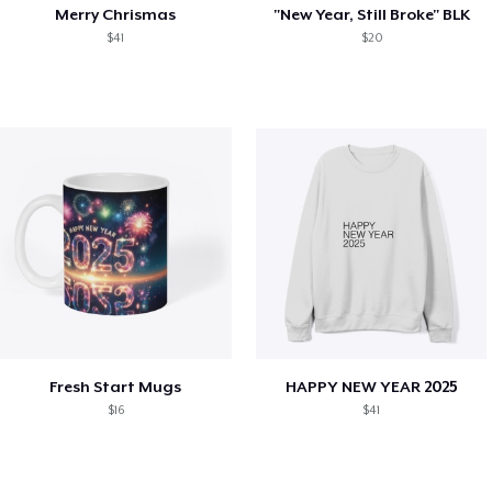
Merry Chrismas
"New Year, Still Broke" BLK
$41
$20
Fresh Start Mugs
HAPPY NEW YEAR 2025
$16
$41