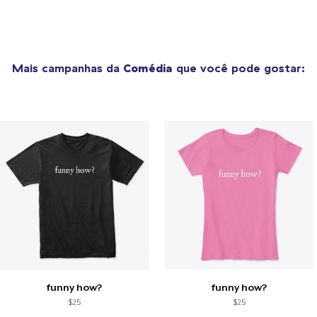
Mais campanhas da
Comédia
que você pode gostar:
funny how?
funny how?
$25
$25