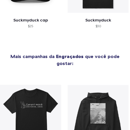
Suckmyduck cap
Suckmyduck
$25
$30
Mais campanhas da
Engraçados
que você pode
gostar: