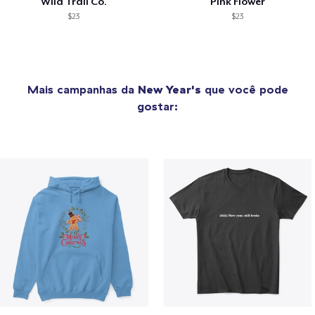
Wild Trail Co.
Pink Flower
$23
$23
Mais campanhas da
New Year's
que você pode
gostar: