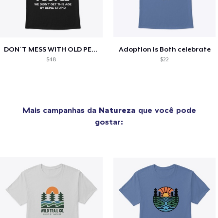
DON´T MESS WITH OLD PEOPLE
Adoption Is Both celebrate
$48
$22
Mais campanhas da
Natureza
que você pode
gostar: