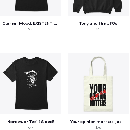
Current Mood: EXISTENTIAL CRISIS
Tony and the UFOs
$14
$41
Nardwuar Tee! 2 Sided!
Your opinion matters, Just not to me!
$22
$20