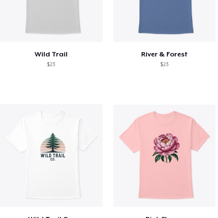
Wild Trail
River & Forest
$23
$23