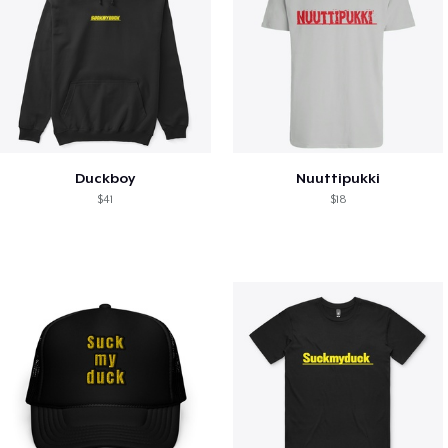
Duckboy
Nuuttipukki
$41
$18