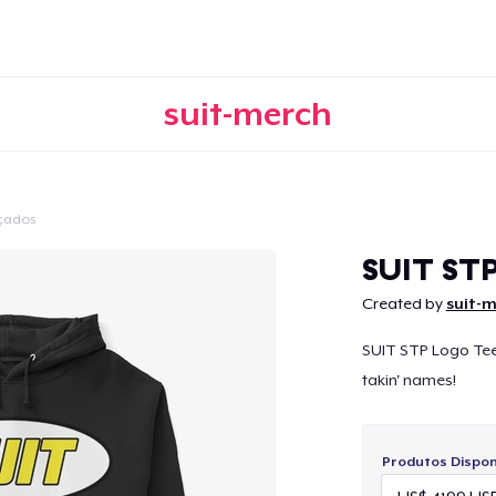
suit-merch
çados
Continuar
SUIT STP
Created by
suit-
SUIT STP Logo Tee -
takin' names!
Produtos Disponí