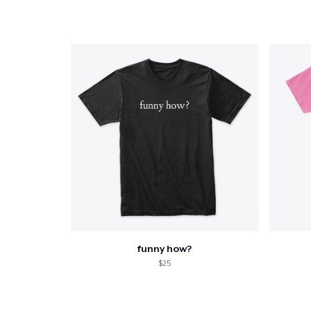
funny how?
$25