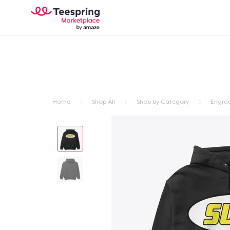
Home
Shop All
Shop by Category
Engra