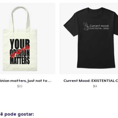
o adicionado ao
Carrinho
Ir par
guir para a Finalização da
Continuar Co
Compra
Unisex Classic Pullover Hoodie
Your opinion matters, Just not to me!
Current Mood: EXISTENTIAL C
US$ 41,99
$20
$14
Mug
US$ 15,99
ê pode gostar:
Women's Comfort Tee