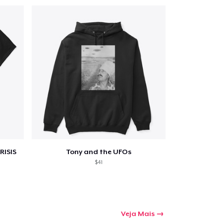
a o carrinho
Qtd
mprando
RISIS
Tony and the UFOs
$41
Veja Mais