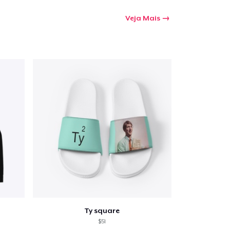
Veja Mais
Ty square
$51