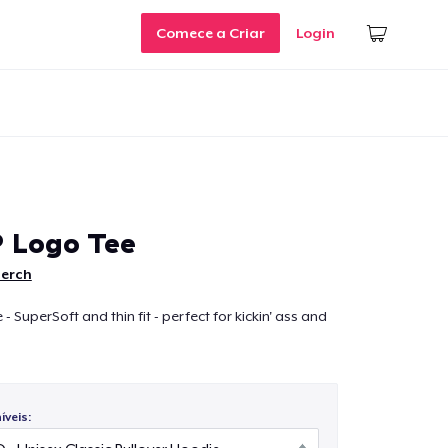
Comece a Criar
Login
 Logo Tee
merch
 SuperSoft and thin fit - perfect for kickin' ass and
veis: