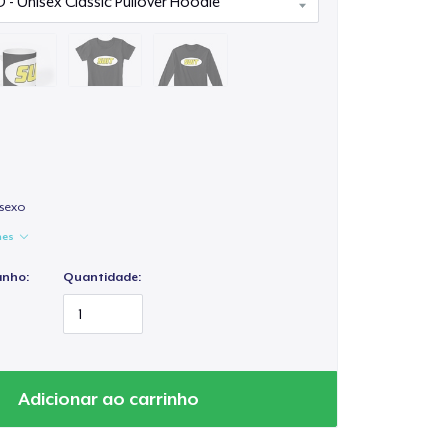
isexo
hes
anho:
Quantidade:
Adicionar ao carrinho