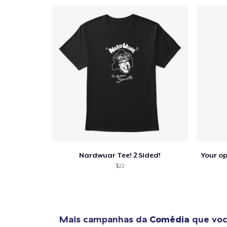
1
artig
Se
Nardwuar Tee! 2 Sided!
$22
Mais campanhas da
Comédia
que voc