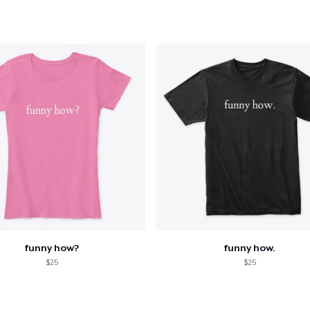
US$ 25,99
Classic Long Sleeve Tee
US$ 28,99
Eco Unisex Tee
US$ 33,99
funny how?
funny how.
$25
$25