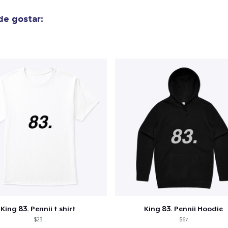
e gostar:
King 83. Pennii t shirt
King 83. Pennii Hoodie
$23
$67