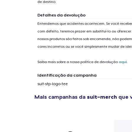
de destino.
Detalhes da devolução
Entendemos que acidentes acontecem. Se você receber
com defeito, teremos prazer em substituí-lo ou oferec
nossos produtos são feitos sob encomenda, não podem
cores incorretos ou se você simplesmente mudar de idei
Saiba mais sobre a nossa política de devolução
aqui
.
Identificação da campanha
suit-stp-logo-tee
Mais campanhas da
suit-merch
que v