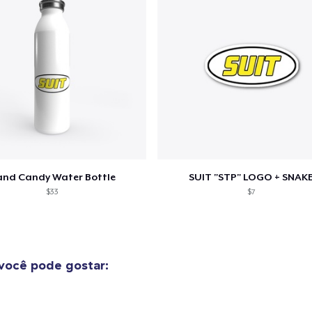
nd Candy Water Bottle
SUIT "STP" LOGO + SNAK
$33
$7
você pode gostar: