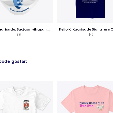
o adicionado ao
Carrinho
Ir par
Keijo Kaarisade: Suojaan vihapuheelta
$15
$42
guir para a Finalização da
Continuar Co
pode gostar:
Compra