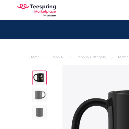
Home
Shop All
Shop by Category
Meme