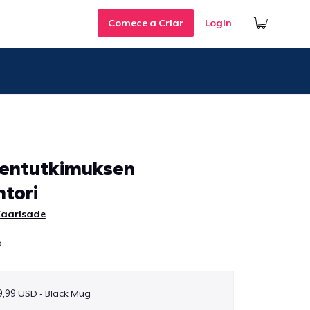
Comece a Criar
Login
entutkimuksen
htori
Kaarisade
a
9,99 USD - Black Mug