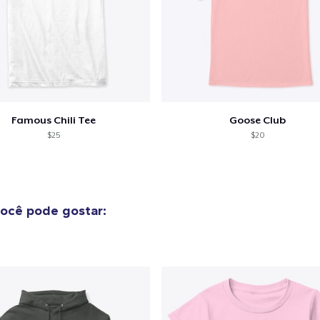
Famous Chili Tee
Goose Club
$25
$20
ocê pode gostar: