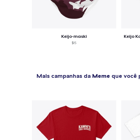
1
artig
Keijo-maski
$15
Se
Mais campanhas da
Meme
que você 