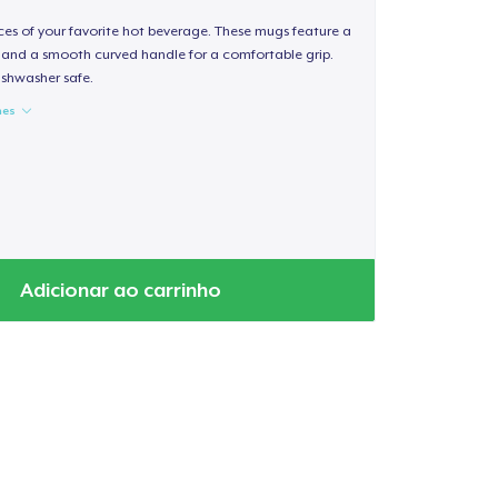
nces of your favorite hot beverage. These mugs feature a
sh and a smooth curved handle for a comfortable grip.
shwasher safe.
hes
Adicionar ao carrinho