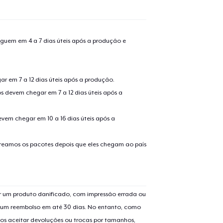
guem em 4 a 7 dias úteis após a produção e
r em 7 a 12 dias úteis após a produção.
s devem chegar em 7 a 12 dias úteis após a
evem chegar em 10 a 16 dias úteis após a
treamos os pacotes depois que eles chegam ao país
 um produto danificado, com impressão errada ou
er um reembolso em até 30 dias. No entanto, como
os aceitar devoluções ou trocas por tamanhos,