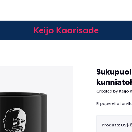
Keijo Kaarisade
Continuar
Sukupuol
kunniato
Created by
Keijo 
Ei papereita tarvit
Produto:
US$ 1