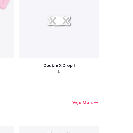
Double X Drop 1
$7
Veja Mais