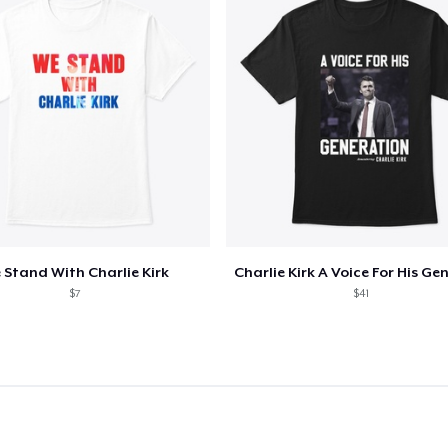
 Stand With Charlie Kirk
$7
$41