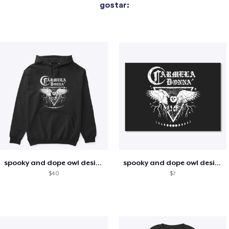
gostar:
spooky and dope owl design
spooky and dope owl design
$40
$7