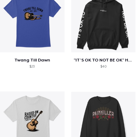
Twang Till Dawn
"IT'S OK TO NOT BE OK" Hoodie (BP LOGO)
$23
$40