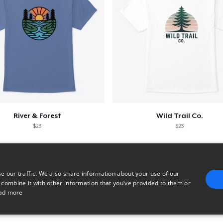
River & Forest
Wild Trail Co.
$23
$23
e our traffic. We also share information about your use of our
 combine it with other information that you’ve provided to them or
ad more
E
TARGETING
FUNCTIONALITY
UNCLASSIFIED