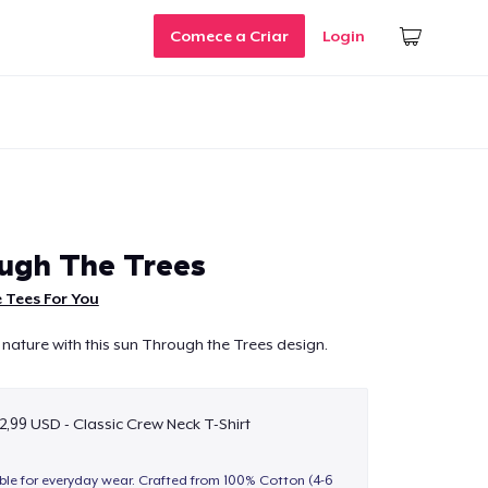
Comece a Criar
Login
ugh The Trees
 Tees For You
 nature with this sun Through the Trees design.
2,99 USD - Classic Crew Neck T-Shirt
able for everyday wear. Crafted from 100% Cotton (4-6