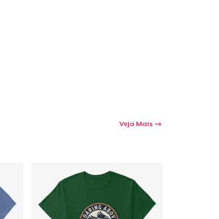
a o carrinho
Qtd
mprando
Veja Mais