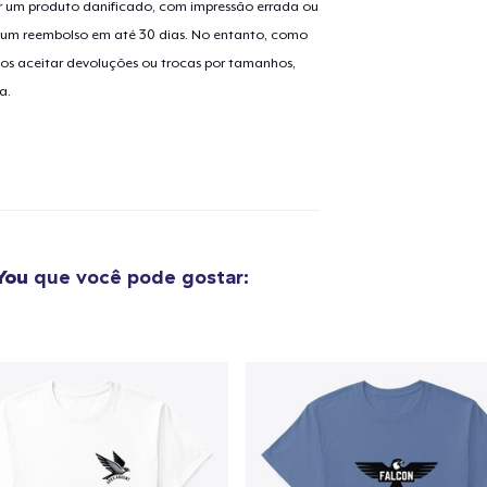
 um produto danificado, com impressão errada ou
er um reembolso em até 30 dias. No entanto, como
os aceitar devoluções ou trocas por tamanhos,
o adicionado ao
Carrinho
a.
Ir par
guir para a Finalização da
Continuar Co
Compra
You
que você pode gostar: