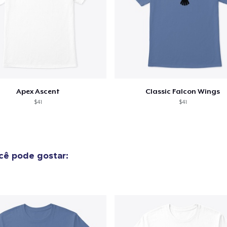
Apex Ascent
Classic Falcon Wings
$41
$41
ê pode gostar: