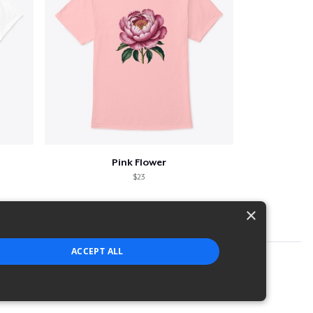
Pink Flower
$23
×
ACCEPT ALL