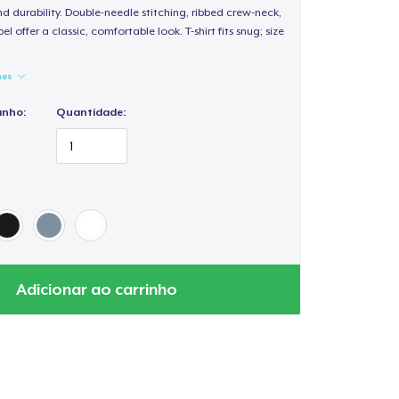
d durability. Double-needle stitching, ribbed crew-neck,
 offer a classic, comfortable look. T-shirt fits snug; size
hes
anho:
Quantidade:
Adicionar ao carrinho