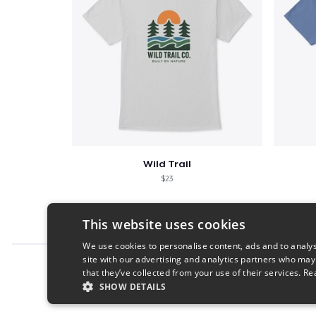
Wild Trail
$23
This website uses cookies
We use cookies to personalise content, ads and to analys
site with our advertising and analytics partners who may
Report this product
that they’ve collected from your use of their services.
Re
SHOW DETAILS
STRICTLY NECESSARY
PERFORMANC