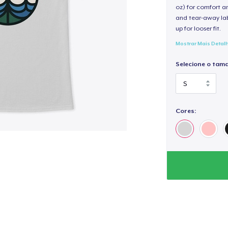
oz) for comfort an
and tear-away label
up for looser fit.
Mostrar Mais Detal
Selecione o tam
Cores: