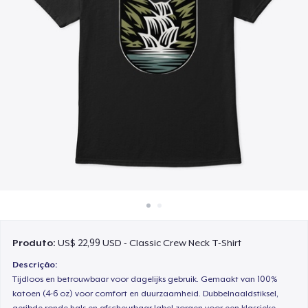
Como funciona
Venda em todo lugar
Venda qualquer coisa
Produto:
US$ 22,99 USD - Classic Crew Neck T-Shirt
Descrição:
Tijdloos en betrouwbaar voor dagelijks gebruik. Gemaakt van 100%
katoen (4-6 oz) voor comfort en duurzaamheid. Dubbelnaaldstiksel,
geribde ronde hals en afscheurbaar label zorgen voor een klassieke,