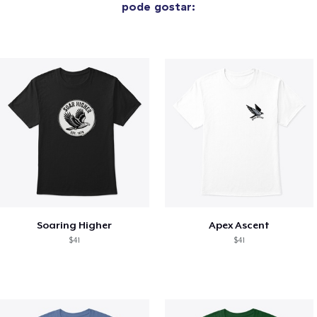
pode gostar:
Soaring Higher
Apex Ascent
$41
$41