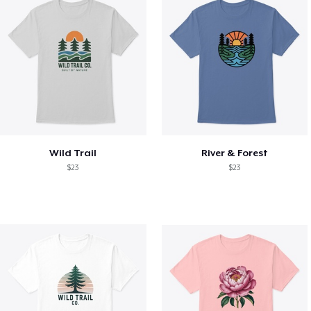
Wild Trail
River & Forest
$23
$23