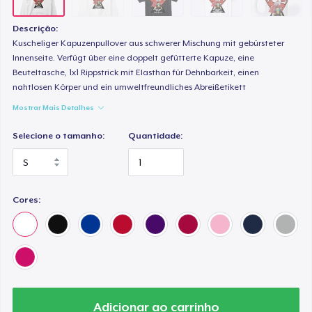
Next Level 3600 | Premium Ring-Spun Cotton T-Shirt
US$ 26,99
Descrição:
Kuscheliger Kapuzenpullover aus schwerer Mischung mit gebürsteter
Innenseite. Verfügt über eine doppelt gefütterte Kapuze, eine
Beuteltasche, 1x1 Rippstrick mit Elasthan für Dehnbarkeit, einen
nahtlosen Körper und ein umweltfreundliches Abreißetikett
Mostrar Mais Detalhes
Selecione o tamanho:
Quantidade:
Cores:
Adicionar ao carrinho