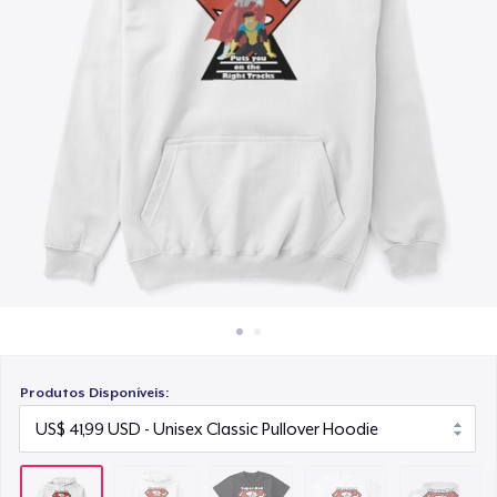
Como funciona
US$ 28,99
Venda em todo lugar
Comfort Tee
Venda qualquer coisa
US$ 25,99
Mug
US$ 15,99
Unisex Classic Crewneck Sweatshirt
US$ 36,99
Women's Comfort Tee
US$ 25,99
Produtos Disponíveis:
Classic Long Sleeve Tee
US$ 28,99