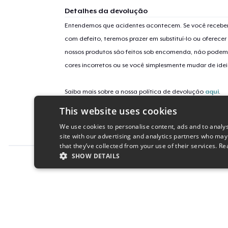
Detalhes da devolução
Entendemos que acidentes acontecem. Se você receber
com defeito, teremos prazer em substituí-lo ou oferec
nossos produtos são feitos sob encomenda, não podem
cores incorretos ou se você simplesmente mudar de idei
Saiba mais sobre a nossa política de devolução
aqui
.
This website uses cookies
Identificação da campanha
We use cookies to personalise content, ads and to analys
svenglish-swag
site with our advertising and analytics partners who may
that they’ve collected from your use of their services.
Re
SHOW DETAILS
Report this product
STRICTLY NECESSARY
PERFORMANC
S