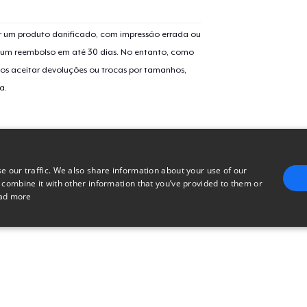
Next Level 3600 | Premium Ring-Spun Cotton T-Shirt
 um produto danificado, com impressão errada ou
er um reembolso em até 30 dias. No entanto, como
os aceitar devoluções ou trocas por tamanhos,
a.
e our traffic. We also share information about your use of our
 combine it with other information that you’ve provided to them or
ad more
E
TARGETING
FUNCTIONALITY
UNCLASSIFIED
trictly necessary
Performance
Targeting
Functionality
Unclassified