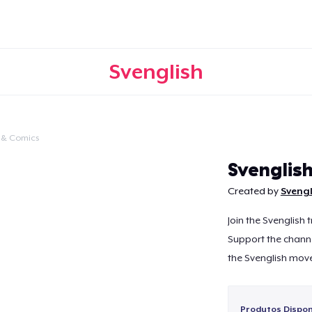
Svenglish
 & Comics
Continuar
Svenglis
Created by
Svengl
Join the Svenglish t
Support the channe
the Svenglish mov
Produtos Disponí