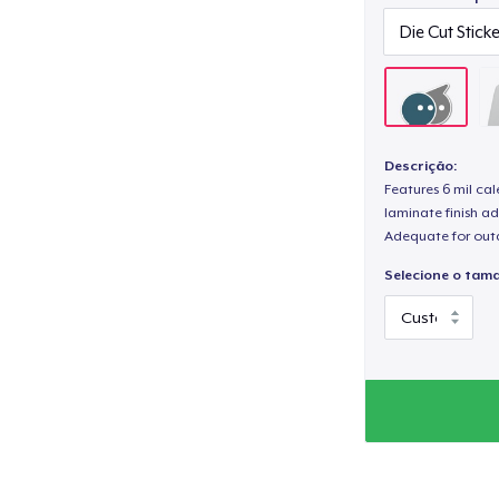
Descrição:
Features 6 mil cal
laminate finish ad
Adequate for out
Selecione o tam