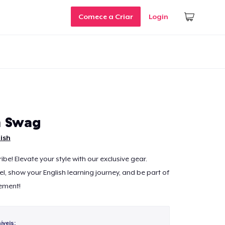
Comece a Criar
Login
h Swag
ish
ribe! Elevate your style with our exclusive gear.
l, show your English learning journey, and be part of
ement!
veis: