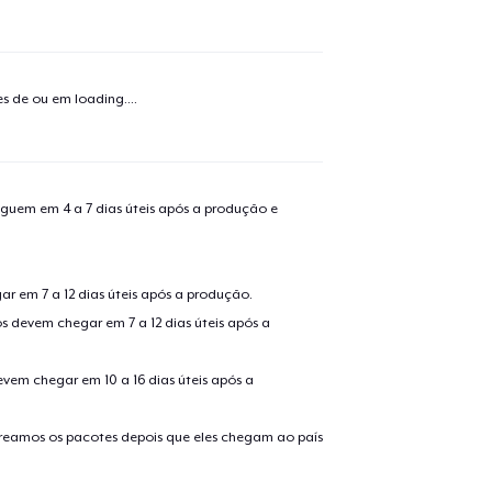
o adicionado ao
Carrinho
Ir par
tes de ou em
loading...
.
guir para a Finalização da
Continuar Co
Compra
guem em 4 a 7 dias úteis após a produção e
Die Cut Sticker
r em 7 a 12 dias úteis após a produção.
s devem chegar em 7 a 12 dias úteis após a
Unisex Classic Pullover Hoodie
evem chegar em 10 a 16 dias úteis após a
Unisex Classic Crewneck Sweatshirt
treamos os pacotes depois que eles chegam ao país