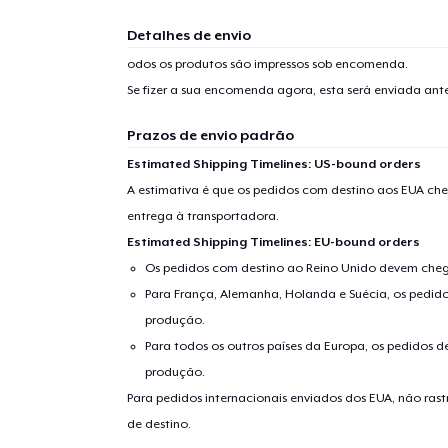
1
artig
Detalhes de envio
odos os produtos são impressos sob encomenda.
Se fizer a sua encomenda agora, esta será enviada an
Prazos de envio padrão
Se
Estimated Shipping Timelines: US-bound orders
A estimativa é que os pedidos com destino aos EUA che
entrega à transportadora.
Estimated Shipping Timelines: EU-bound orders
Os pedidos com destino ao Reino Unido devem chega
Para França, Alemanha, Holanda e Suécia, os pedido
produção.
Para todos os outros países da Europa, os pedidos d
produção.
Para pedidos internacionais enviados dos EUA, não ras
de destino.