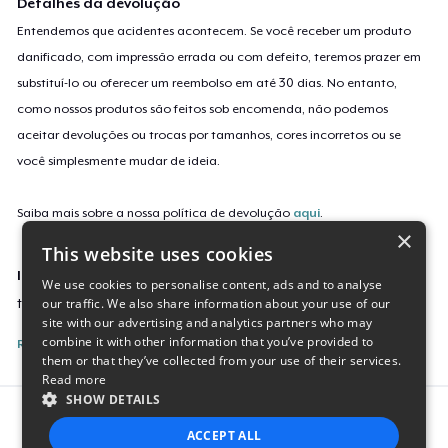
Detalhes da devolução
Entendemos que acidentes acontecem. Se você receber um produto
danificado, com impressão errada ou com defeito, teremos prazer em
substituí-lo ou oferecer um reembolso em até 30 dias. No entanto,
como nossos produtos são feitos sob encomenda, não podemos
aceitar devoluções ou trocas por tamanhos, cores incorretos ou se
você simplesmente mudar de ideia.
Saiba mais sobre a nossa política de devolução
aqui
.
×
This website uses cookies
Identificação da campanha
We use cookies to personalise content, ads and to analyse
our traffic. We also share information about your use of our
tadb-official-pink-hoodie
site with our advertising and analytics partners who may
combine it with other information that you’ve provided to
Reporte esta Campanha
them or that they’ve collected from your use of their services.
Read more
SHOW DETAILS
Report this product
ACCEPT ALL