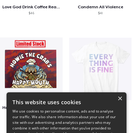
Love God Drink Coffee Read Books
Condemn All Violence
$46
$41
×
This website uses cookies
Happy Mouth Children's Book
EVERY THING IS FINE
We use cookies to personalise content, ads and to analyse
$15
$22
our traffic. We also share information about your use of our
site with our advertising and analytics partners who may
combine it with other information that you’ve provided to