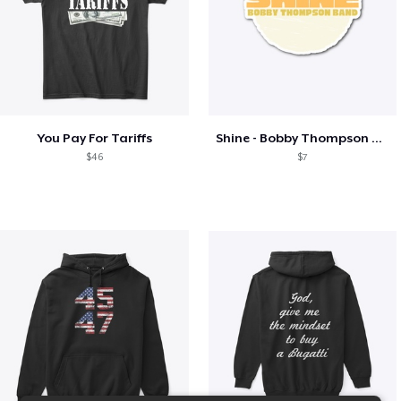
You Pay For Tariffs
Shine - Bobby Thompson Band Merch
$46
$7