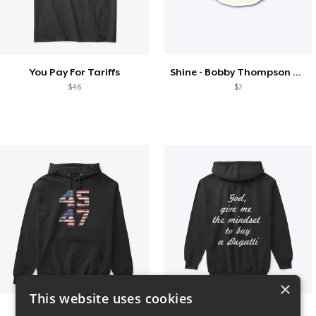
You Pay For Tariffs
Shine - Bobby Thompson Band Merch
$46
$7
×
This website uses cookies
Vintage 45-47 Design
B