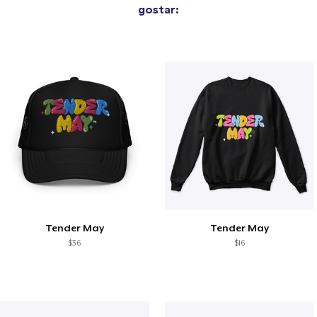
gostar:
Tender May
Tender May
$36
$16