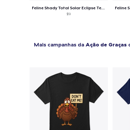
Feline Shady Total Solar Eclipse Texas
$51
Mais campanhas da
Ação de Graças
q