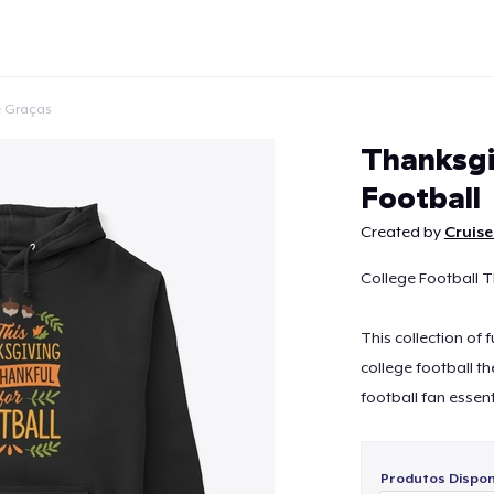
 Graças
Thanksgi
Football
Created by
Cruise
Continuar
College Football 
This collection of
college football t
football fan essent
Produtos Disponí