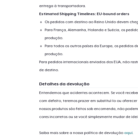
entrega à transportadora.
Estimated Shipping Timelines: EU-bound orders
Os pedidos com destino ao Reino Unido devem chega
Para França, Alemanha, Holanda e Suécia, os pedido
produção.
Para todos os outros países da Europa, os pedidos d
produção.
Para pedidos internacionais enviados dos EUA, não ras
de destino.
1
artig
Detalhes da devolução
Entendemos que acidentes acontecem. Se você receber
com defeito, teremos prazer em substituí-lo ou oferec
nossos produtos são feitos sob encomenda, não podem
Se
cores incorretos ou se você simplesmente mudar de idei
Saiba mais sobre a nossa política de devolução
aqui
.