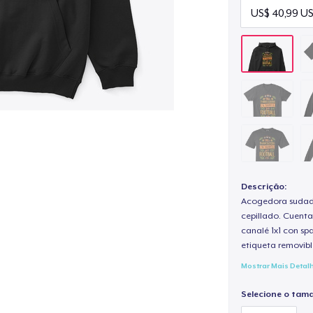
Descrição:
Acogedora sudade
cepillado. Cuenta
canalé 1x1 con sp
etiqueta removibl
Mostrar Mais Detal
Selecione o tam