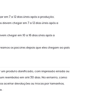
r em 7 a 12 dias úteis após a produção.
s devem chegar em 7 a 12 dias úteis após a
evem chegar em 10 a 16 dias úteis após a
treamos os pacotes depois que eles chegam ao país
o adicionado ao
Carrinho
Ir par
 um produto danificado, com impressão errada ou
er um reembolso em até 30 dias. No entanto, como
os aceitar devoluções ou trocas por tamanhos,
guir para a Finalização da
Continuar Co
a.
Compra
Unisex Classic Pullover Hoodie