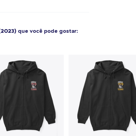
US$ 40,99
Classic Crew Neck T-Shirt
US$ 22,99
(2023)
que você pode gostar:
Unisex Premium Pullover Hoodie
US$ 40,99
Bella Canvas 3001 | Classic Unisex Jersey T-Shirt
US$ 21,99
Comfort Tee
US$ 23,99
Unisex Classic Crewneck Sweatshirt
US$ 32,99
Women's Classic Tee