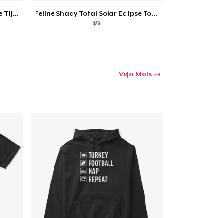
Feline Shady Total Solar Eclipse Tijuana
Feline Shady Total Solar Eclipse Toledo
$51
Veja Mais