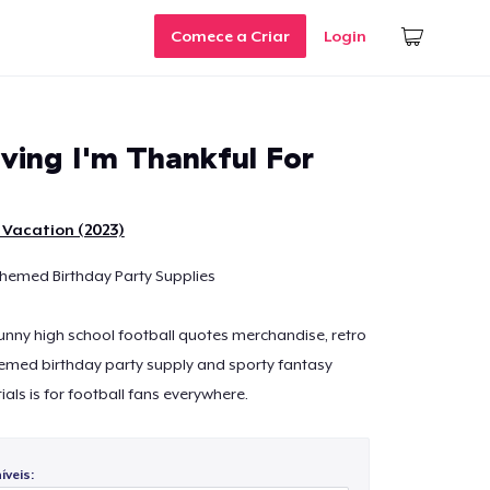
Comece a Criar
Login
ving I'm Thankful For
 Vacation (2023)
Themed Birthday Party Supplies
 funny high school football quotes merchandise, retro
hemed birthday party supply and sporty fantasy
ials is for football fans everywhere.
veis: