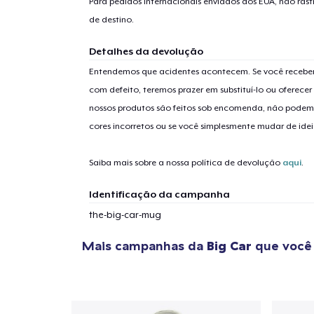
Para pedidos internacionais enviados dos EUA, não ras
de destino.
Detalhes da devolução
Entendemos que acidentes acontecem. Se você receber
com defeito, teremos prazer em substituí-lo ou oferec
1
artig
nossos produtos são feitos sob encomenda, não podem
cores incorretos ou se você simplesmente mudar de idei
Saiba mais sobre a nossa política de devolução
aqui
.
Se
Identificação da campanha
the-big-car-mug
Mais campanhas da
Big Car
que você 