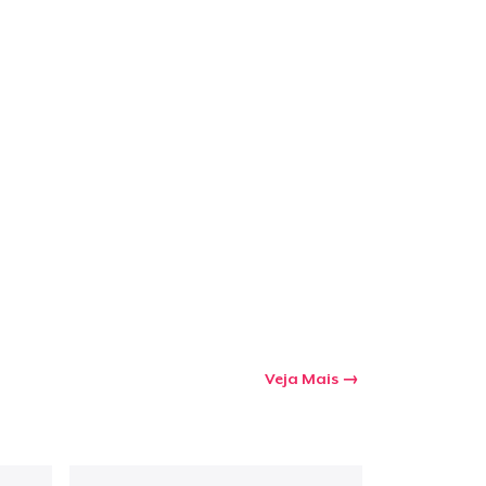
a o carrinho
Qtd
mprando
Veja Mais