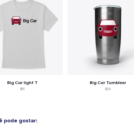
Big Car light T
Big Car Tumbleer
$15
$20
 pode gostar: