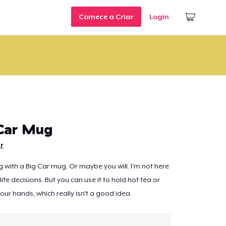
Comece a Criar
Login
Car Mug
r
 with a Big Car mug. Or maybe you will. I'm not here
life decisions. But you can use it to hold hot tea or
our hands, which really isn't a good idea.