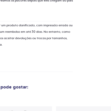
treamos os pacotes depois que eles chegam ao país
 um produto danificado, com impressão errada ou
er um reembolso em até 30 dias. No entanto, como
o adicionado ao
Carrinho
Ir par
os aceitar devoluções ou trocas por tamanhos,
a.
guir para a Finalização da
Continuar Co
Compra
pode gostar: