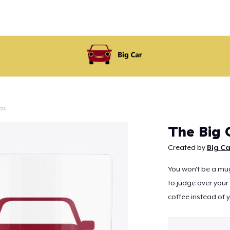
as
Continuar
The Big 
Created by
Big Ca
You won't be a mug
to judge over your 
coffee instead of y