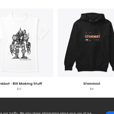
nkbot - Bill Making Stuff
Steminist
$25
$41
e our traffic. We also share information about your use of our