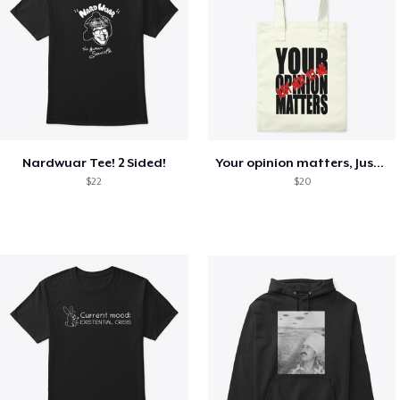
Nardwuar Tee! 2 Sided!
Your opinion matters, Just not to me!
$22
$20