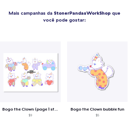
Mais campanhas da
StonerPandasWorkShop
que
você pode gostar:
Bogo the Clown (page 1 sticker sheet)
Bogo the Clown bubble fun
$9
$5