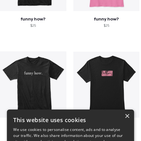
funny how?
funny how?
$25
$25
×
This website uses cookies
funny how.
LIVE LAUGH GODDAMNIT
We use cookies to personalise content, ads and to analyse
$25
$17
our traffic. We also share information about your use of our