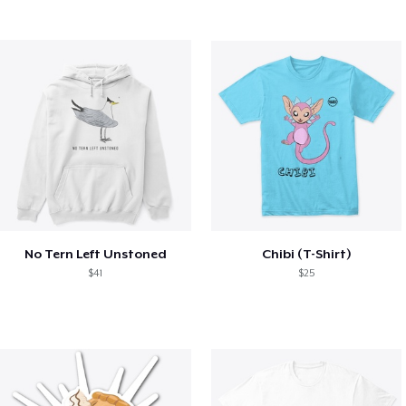
No Tern Left Unstoned
Chibi (T-Shirt)
$41
$25