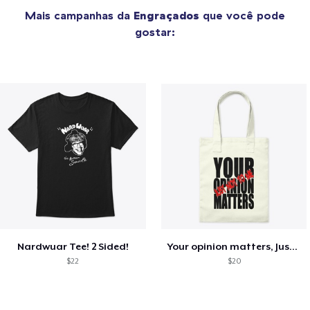
Mais campanhas da
Engraçados
que você pode
gostar:
Nardwuar Tee! 2 Sided!
Your opinion matters, Just not to me!
$22
$20