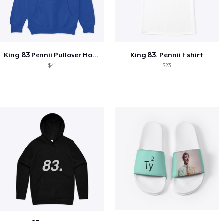
King 83 Pennii Pullover Hoodie
King 83. Pennii t shirt
$41
$23