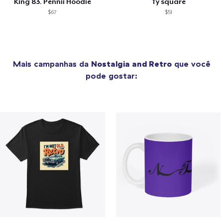
King 83. Pennii Hoodie
Ty square
$67
$51
Mais campanhas da
Nostalgia and Retro
que você
pode gostar: