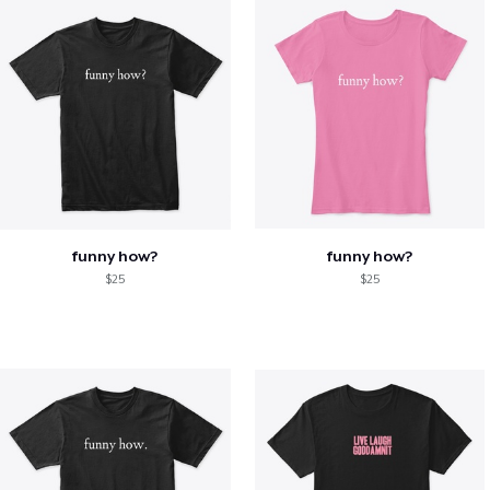
funny how?
funny how?
$25
$25