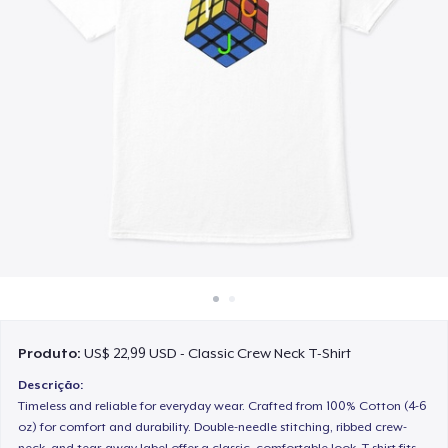
Como funciona
Venda em todo lugar
Venda qualquer coisa
Produto:
US$ 22,99 USD - Classic Crew Neck T-Shirt
Descrição:
Timeless and reliable for everyday wear. Crafted from 100% Cotton (4-6
oz) for comfort and durability. Double-needle stitching, ribbed crew-
neck, and tear-away label offer a classic, comfortable look. T-shirt fits