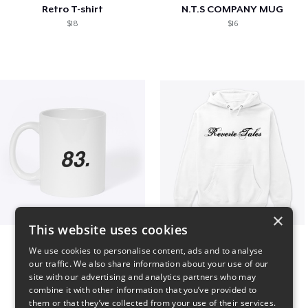
Retro T-shirt
N.T.S COMPANY MUG
$18
$16
×
This website uses cookies
King 83. Pennii Mug
Reverie Tales
We use cookies to personalise content, ads and to analyse
$16
$35
our traffic. We also share information about your use of our
site with our advertising and analytics partners who may
combine it with other information that you’ve provided to
them or that they’ve collected from your use of their services.