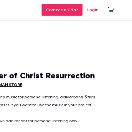
Comece a Criar
Login
r of Christ Resurrection
RIAN STORE
s music for personal listening, delivered MP3 files.
enses if you want to use the music in your project.
ownload meant for personal listening only.