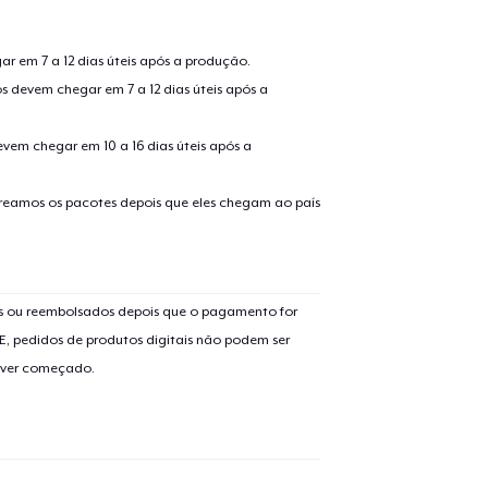
r em 7 a 12 dias úteis após a produção.
s devem chegar em 7 a 12 dias úteis após a
evem chegar em 10 a 16 dias úteis após a
treamos os pacotes depois que eles chegam ao país
os ou reembolsados depois que o pagamento for
E, pedidos de produtos digitais não podem ser
iver começado.
o adicionado ao
Carrinho
Ir par