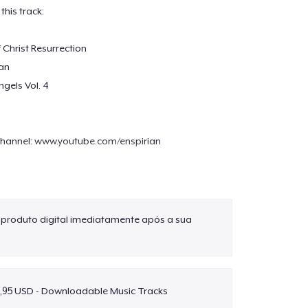
this track:
 Christ Resurrection
an
gels Vol. 4
s
Channel: www.youtube.com/enspirian
eavenly music will restore your strength, heal mind
des comfort, peace & relaxation.
e produto digital imediatamente após a sua
fect for Prayer, Meditation, Deep Healing, Worship,
 Relaxation.
be so deep, so profound but yet so simple. This
,95 USD - Downloadable Music Tracks