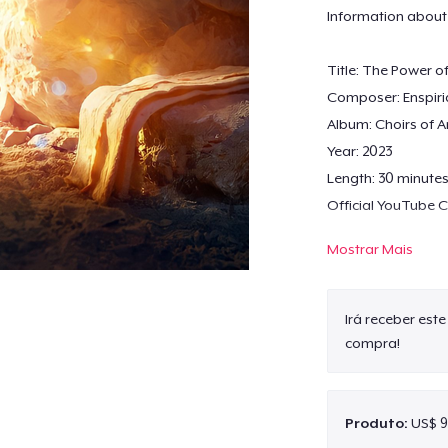
Information about 
Title: The Power of
Composer: Enspiri
Album: Choirs of An
Year: 2023
Length: 30 minute
Official YouTube 
Mostrar Mais
These 30 minutes h
body & soul, provi
Irá receber est
Heavenly Music per
compra!
Bible Study, Rest &
In God, music can 
Produto:
US$ 9