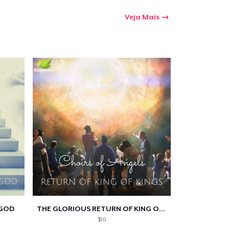
Qtd
Veja Mais
mprando
 GOD
THE GLORIOUS RETURN OF KING OF KINGS
$10