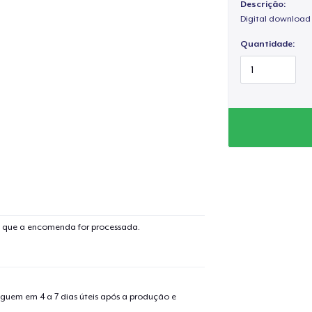
music seeks to insp
Descrição:
especially your wal
Digital download 
word of God.
Quantidade:
God is with you, w
name. You are love
powerful than your
PLACE YOUR ORD
im que a encomenda for processada.
guem em 4 a 7 dias úteis após a produção e