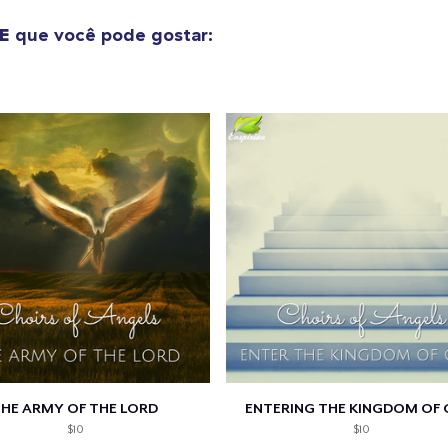
E
que você pode gostar:
guir para a Finalização da
Continuar Co
Compra
HE ARMY OF THE LORD
ENTERING THE KINGDOM OF
$10
$10