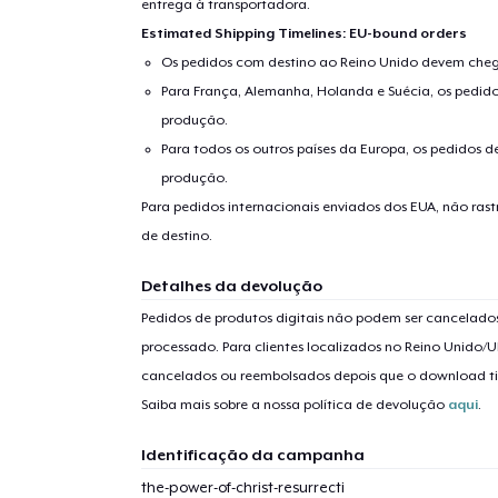
entrega à transportadora.
Estimated Shipping Timelines: EU-bound orders
Os pedidos com destino ao Reino Unido devem chega
Para França, Alemanha, Holanda e Suécia, os pedido
produção.
Para todos os outros países da Europa, os pedidos d
produção.
Para pedidos internacionais enviados dos EUA, não ras
de destino.
Detalhes da devolução
Pedidos de produtos digitais não podem ser cancelad
processado. Para clientes localizados no Reino Unido/U
cancelados ou reembolsados depois que o download t
Saiba mais sobre a nossa política de devolução
aqui
.
Identificação da campanha
1
artig
the-power-of-christ-resurrecti