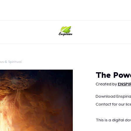
us & Spiritual
Continuar
The Powe
Created by
ENSPI
Download Enspirian'
Contact for our lic
This is a digital d