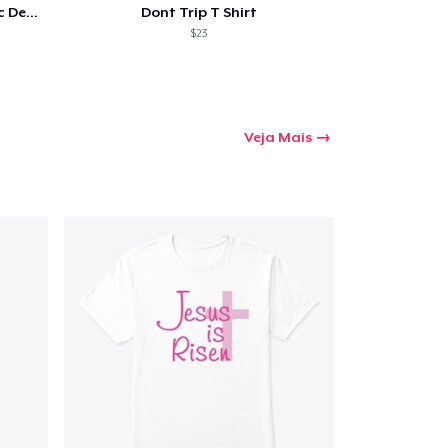
Love Thy Neighbor - Our Classic Design
Dont Trip T Shirt
$23
Veja Mais