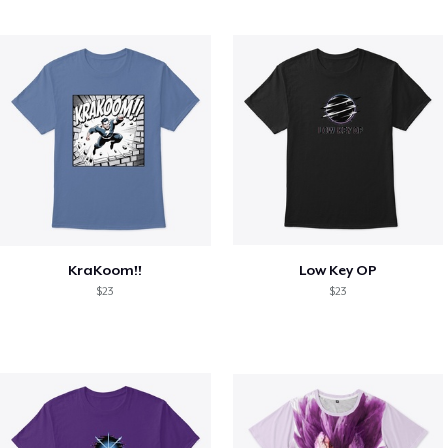
KraKoom!!
Low Key OP
$23
$23