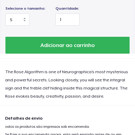
Selecione o tamanho:
Quantidade:
Adicionar ao carrinho
The Rose Algorithm is one of Neurographica's most mysterious
and powerful secrets. Looking closely, you will see the integral
sign and the treble clef hiding inside this magical structure. The
Rose evokes beauty, creativity, passion, and desire.
Detalhes de envio
odos os produtos são impressos sob encomenda.
Se fizer a sua encomenda agora, esta será enviada antes de ou em