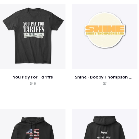
You Pay For Tariffs
Shine - Bobby Thompson Band Merch
$46
$7