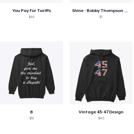
You Pay For Tariffs
Shine - Bobby Thompson Band Merch
$46
$7
B
Vintage 45-47 Design
$51
$40