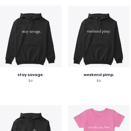
stay savage.
weekend pimp.
$41
$41