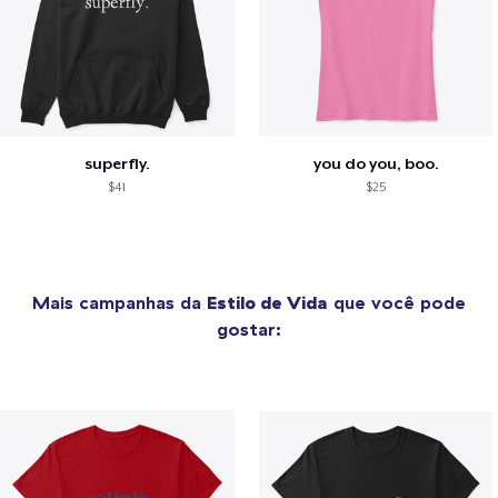
superfly.
you do you, boo.
$41
$25
Mais campanhas da
Estilo de Vida
que você pode
gostar: