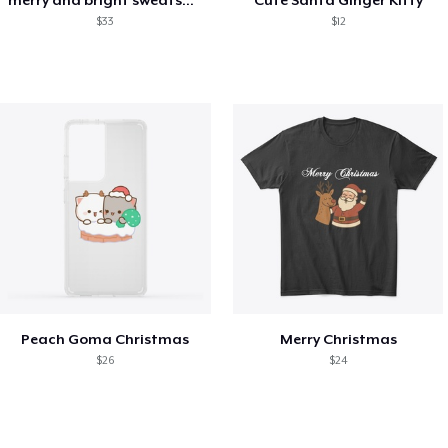
$33
$12
Peach Goma Christmas
Merry Christmas
$26
$24