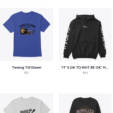
Twang Till Dawn
"IT'S OK TO NOT BE OK" Hoodie (BP LOGO)
$23
$40