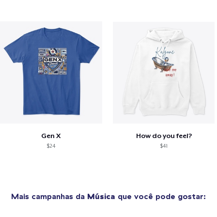
Gen X
How do you feel?
$24
$41
Mais campanhas da
Música
que você pode gostar: