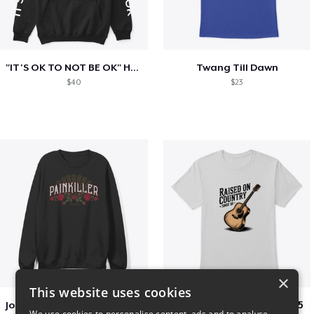
"IT'S OK TO NOT BE OK" Hoodie (BP LOGO)
Twang Till Dawn
$40
$23
×
This website uses cookies
Jon Dretto "Painkiller" Merch Collection
Raised on Country Since 85
We use cookies to personalise content, ads and to analyse