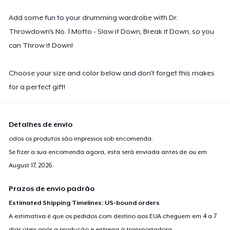
Add some fun to your drumming wardrobe with Dr.
Throwdown's No. 1 Motto - Slow it Down, Break it Down, so you
can Throw it Down!
Choose your size and color below and don't forget this makes
for a perfect gift!
Detalhes de envio
odos os produtos são impressos sob encomenda.
Se fizer a sua encomenda agora, esta será enviada antes de ou em
August 17, 2026
.
Prazos de envio padrão
Estimated Shipping Timelines: US-bound orders
A estimativa é que os pedidos com destino aos EUA cheguem em 4 a 7
dias úteis após a produção e entrega à transportadora.