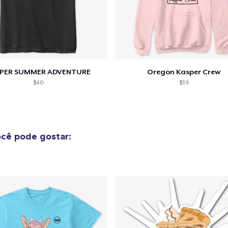
Classic Long Sleeve Tee
US$ 25,99
PER SUMMER ADVENTURE
Oregon Kasper Crew
$40
$39
cê pode gostar: