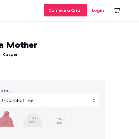
Comece a Criar
Login
 a Mother
n Kasper
veis: