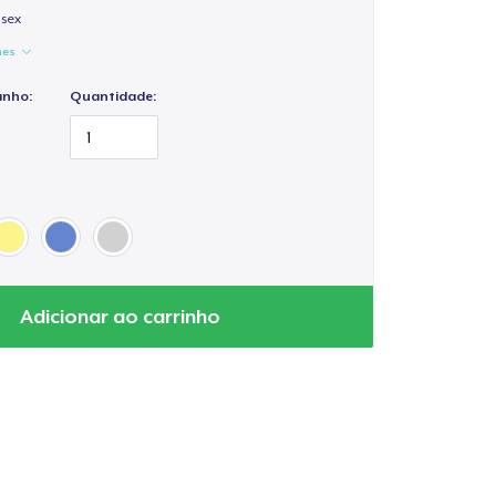
isex
hes
anho:
Quantidade:
Adicionar ao carrinho