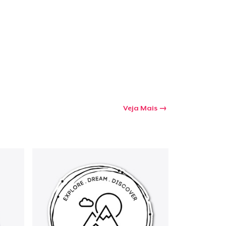
a o carrinho
Qtd
mprando
Veja Mais