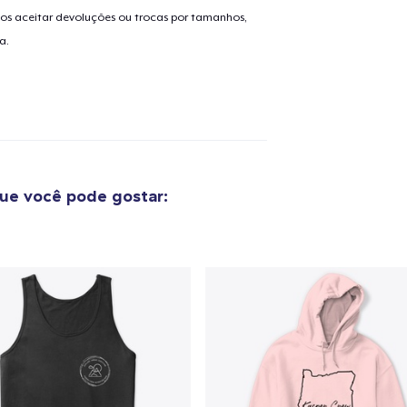
os aceitar devoluções ou trocas por tamanhos,
o adicionado ao
Carrinho
a.
Ir par
guir para a Finalização da
Continuar Co
Compra
ue você pode gostar:
Comfort Tee
US$ 22,99
Unisex Classic Pullover Hoodie
US$ 38,99
Unisex Classic Crewneck Sweatshirt
US$ 33,99