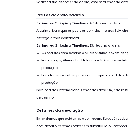
Se fizer a sua encomenda agora, esta será enviada an
Prazos de envio padrão
Estimated Shipping Timelines: US-bound orders
A estimativa é que os pedidos com destino aos EUA che
entrega à transportadora.
Estimated Shipping Timelines: EU-bound orders
Os pedidos com destino ao Reino Unido devem chega
Para França, Alemanha, Holanda e Suécia, os pedido
produção.
Para todos os outros países da Europa, os pedidos d
produção.
Para pedidos internacionais enviados dos EUA, não ras
de destino.
Detalhes da devolução
Entendemos que acidentes acontecem. Se você receber
com defeito, teremos prazer em substituí-lo ou oferec