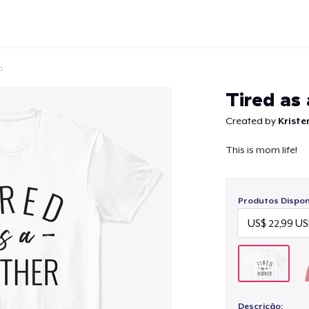
o
Tired as
Created by
Kriste
This is mom life!
Continuar
Produtos Disponí
Descrição: