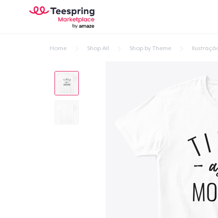
Home
Shop All
Shop by Theme
Ilustraçã