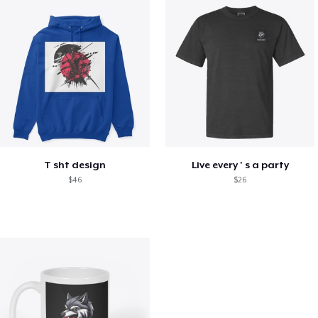
T sht design
Live every ' s a party
$46
$26