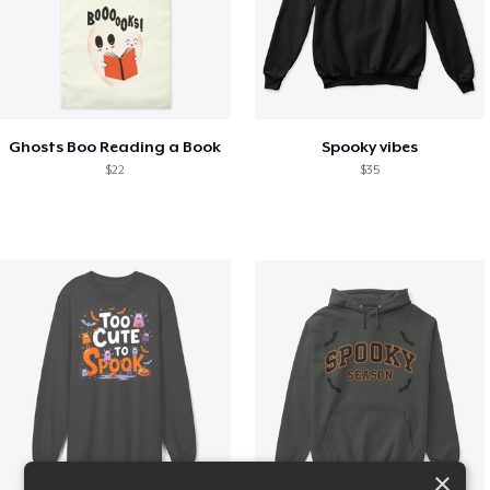
Ghosts Boo Reading a Book
Spooky vibes
$22
$35
×