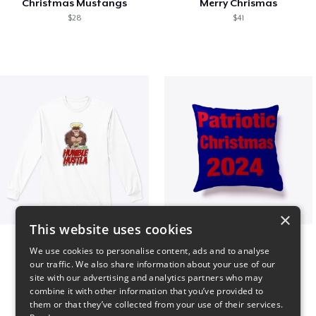
Christmas Mustangs
Merry Chrismas
$28
$41
×
This website uses cookies
Long sleeve
Patriotic Christmas
We use cookies to personalise content, ads and to analyse
$31
$29
our traffic. We also share information about your use of our
site with our advertising and analytics partners who may
combine it with other information that you’ve provided to
them or that they’ve collected from your use of their services.