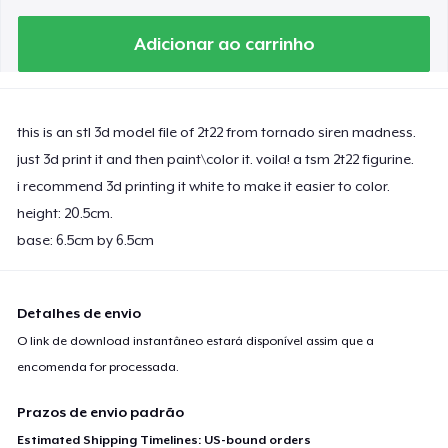
Adicionar ao carrinho
this is an stl 3d model file of 2t22 from tornado siren madness.
just 3d print it and then paint\color it. voila! a tsm 2t22 figurine.
i recommend 3d printing it white to make it easier to color.
height: 20.5cm.
base: 6.5cm by 6.5cm
Detalhes de envio
O link de download instantâneo estará disponível assim que a
encomenda for processada.
Prazos de envio padrão
Estimated Shipping Timelines: US-bound orders