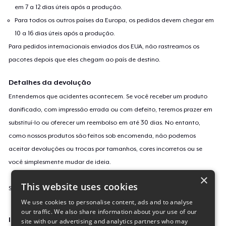
em 7 a 12 dias úteis após a produção.
Para todos os outros países da Europa, os pedidos devem chegar em
10 a 16 dias úteis após a produção.
Para pedidos internacionais enviados dos EUA, não rastreamos os
pacotes depois que eles chegam ao país de destino.
Detalhes da devolução
Entendemos que acidentes acontecem. Se você receber um produto
danificado, com impressão errada ou com defeito, teremos prazer em
substituí-lo ou oferecer um reembolso em até 30 dias. No entanto,
como nossos produtos são feitos sob encomenda, não podemos
aceitar devoluções ou trocas por tamanhos, cores incorretos ou se
você simplesmente mudar de ideia.
×
This website uses cookies
Saiba mais sobre a nossa política de devolução
aqui
.
We use cookies to personalise content, ads and to analyse
our traffic. We also share information about your use of our
Identificação da campanha
site with our advertising and analytics partners who may