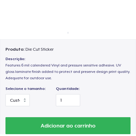
Como funciona
Venda em todo lugar
Venda qualquer coisa
Produto:
Die Cut Sticker
Descrição:
Features 6 mil calendered Vinyl and pressure sensitive adhesive. UV
gloss laminate finish added to protect and preserve design print quality.
Adequate for outdoor use.
Selecione o tamanho:
Quantidade:
Adicionar ao carrinho