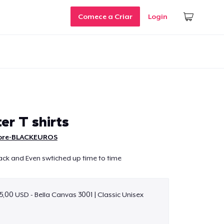
Comece a Criar
Login
er T shirts
ore-BLACKEUROS
ack and Even swtiched up time to time
5,00 USD - Bella Canvas 3001 | Classic Unisex