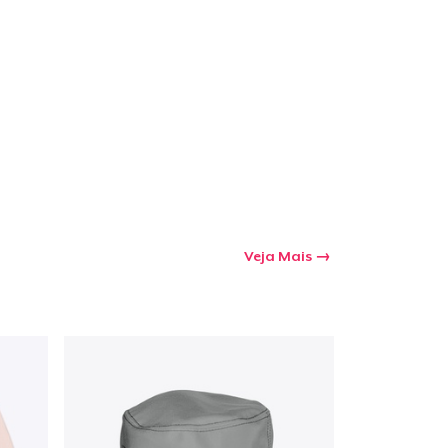
Veja Mais
a o carrinho
Qtd