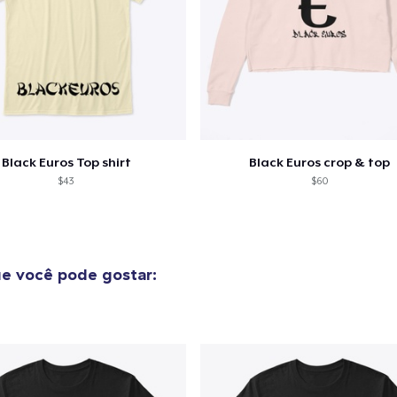
guir para a Finalização da
Continuar Co
Compra
Black Euros Top shirt
Black Euros crop & top
$43
$60
e você pode gostar: