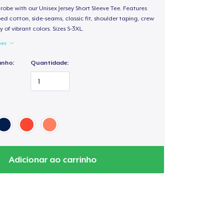
obe with our Unisex Jersey Short Sleeve Tee. Features
d cotton, side-seams, classic fit, shoulder taping, crew
 of vibrant colors. Sizes S-3XL.
hes
anho:
Quantidade:
Adicionar ao carrinho