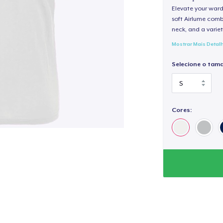
Elevate your wardr
soft Airlume combe
neck, and a variety
Mostrar Mais Detal
Selecione o tam
Cores: