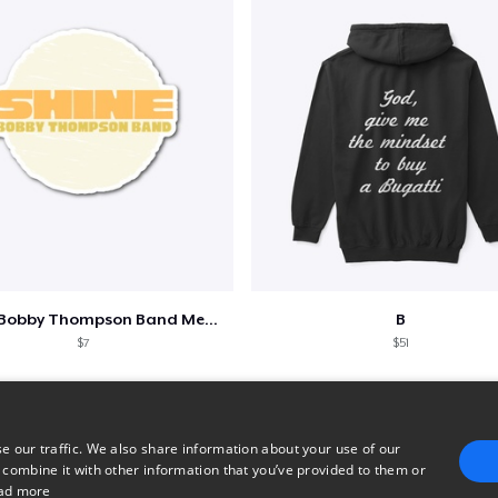
Shine - Bobby Thompson Band Merch
B
$7
$51
e our traffic. We also share information about your use of our
 combine it with other information that you’ve provided to them or
ad more