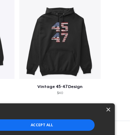
Vintage 45-47 Design
$40
×
ACCEPT ALL