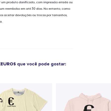
 um produto danificado, com impressão errada ou
er um reembolso em até 30 dias. No entanto, como
os aceitar devoluções ou trocas por tamanhos,
a.
KEUROS
que você pode gostar:
o adicionado ao
Carrinho
Ir par