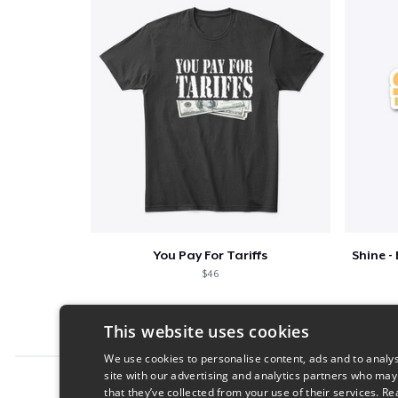
You Pay For Tariffs
$46
This website uses cookies
We use cookies to personalise content, ads and to analys
site with our advertising and analytics partners who may
Report this product
that they’ve collected from your use of their services.
Re