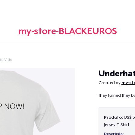
my-store-BLACKEUROS
 de Vida
Continuar
Underhat
Created by
my-st
they turned they b
Produto:
US$ 5
Jersey T-Shirt
Descrição: