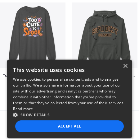
×
This website uses cookies
Too Cute to Spook Adorable Halloween Tee
Varsity Halloween Spooky Season Letter
We use cookies to personalise content, ads and to analyse
$37
$29
our traffic. We also share information about your use of our
site with our advertising and analytics partners who may
combine it with other information that you’ve provided to
them or that they’ve collected from your use of their services.
Read more
SHOW DETAILS
Report this product
ACCEPT ALL