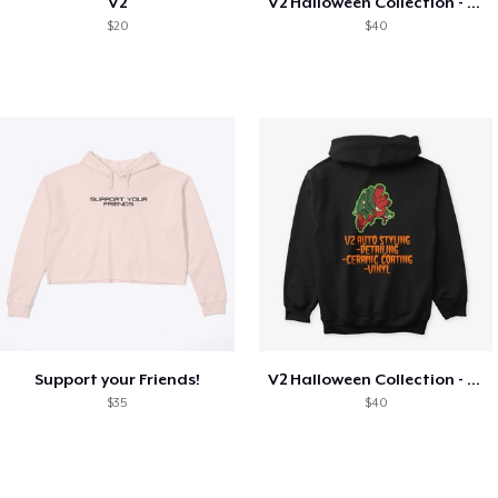
V2
V2 Halloween Collection - Ghost Witch
$20
$40
Support your Friends!
V2 Halloween Collection - Zombie Hand
$35
$40