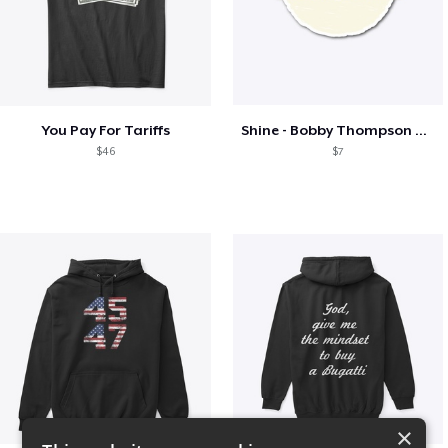
You Pay For Tariffs
Shine - Bobby Thompson Band Merch
$46
$7
×