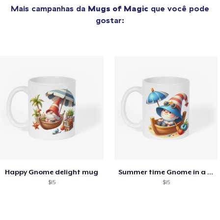
Mais campanhas da
Mugs of Magic
que você pode
gostar:
Happy Gnome delight mug
Summer time Gnome in a boat camp mug
$15
$15