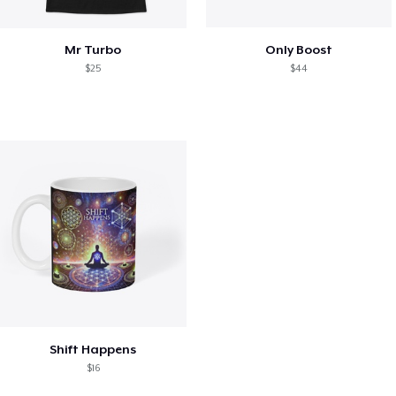
Mr Turbo
Only Boost
$25
$44
Shift Happens
$16