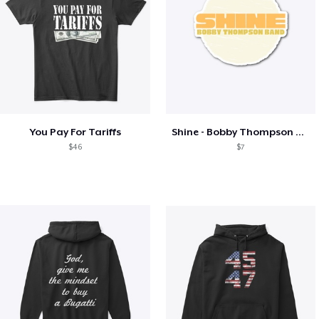
You Pay For Tariffs
Shine - Bobby Thompson Band Merch
$46
$7