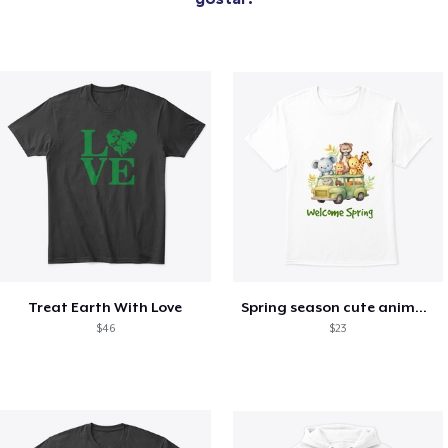
Treat Earth With Love
Spring season cute animal kids tshirt
$46
$23