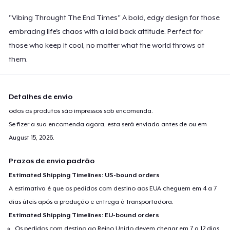
"Vibing Throught The End Times" A bold, edgy design for those
embracing life's chaos with a laid back attitude. Perfect for
those who keep it cool, no matter what the world throws at
them.
Detalhes de envio
odos os produtos são impressos sob encomenda.
Se fizer a sua encomenda agora, esta será enviada antes de ou em
August 15, 2026
.
Prazos de envio padrão
Estimated Shipping Timelines: US-bound orders
A estimativa é que os pedidos com destino aos EUA cheguem em 4 a 7
dias úteis após a produção e entrega à transportadora.
Estimated Shipping Timelines: EU-bound orders
Os pedidos com destino ao Reino Unido devem chegar em 7 a 12 dias