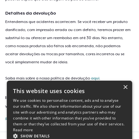
Detalhes da devolução
Entendemos que acidentes acontecem. Se você receber um produto
danificado, com impressão errada ou com defeito, teremos prazer em
substituí-lo ou oferecer um reembolso em até 30 dias. No entanto,
como nossos produtos são feitos sob encomenda, não podemos
aceitar devoluções ou trocas por tamanhos, cores incorretos ou se
você simplesmente mudar de ideia.
Saiba mais sobre a nossa política de devolução
aqui
.
×
This website uses cookies
Identificação da campanha
We use cookies to personalise content, ads and to analyse
our traffic. We also share information about your use of our
vintage-raccoon
site with our advertising and analytics partners who may
combine it with other information that you’ve provided to
Reporte esta Campanha
them or that they’ve collected from your use of their services.
Read more
SHOW DETAILS