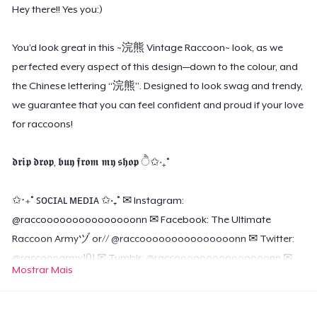
Hey there!! Yes you:)
You’d look great in this ~浣熊 Vintage Raccoon~ look, as we
perfected every aspect of this design—down to the colour, and
the Chinese lettering “浣熊”. Designed to look swag and trendy,
we guarantee that you can feel confident and proud if your love
for raccoons!
𝖉𝖗𝖎𝖕 𝖉𝖗𝖔𝖕, 𝖇𝖚𝖞 𝖋𝖗𝖔𝖒 𝖒𝖞 𝖘𝖍𝖔𝖕 ੈ✩‧₊˚
✩‧₊˚ ꜱᴏᴄɪᴀʟ ᴍᴇᴅɪᴀ ✩‧₊˚ ✉ Instagram:
@raccooooooooooooooonn ✉ Facebook: The Ultimate
Raccoon Armyヅ or// @raccooooooooooooooonn ✉ Twitter:
@raccoonarmy101 ✉ Tumblr: @raccooooooooooooooonn ✉
Mostrar Mais
Tik Tok: @raccooooooooooooooonn ✉ Email:
contact.service.ig@gmail.com
My Instagram DMs are wide
open for you! Go ahead and slide into my DMs LOL (I reply to