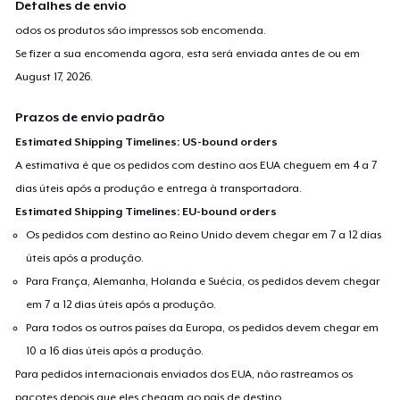
Detalhes de envio
every DM)! Special: BECOME A RACCOON SUPERMODEL TODAY!
odos os produtos são impressos sob encomenda.
Contact and tag @raccooooooooooooooonn on Instagram
Se fizer a sua encomenda agora, esta será enviada antes de ou em
when you take a picture and post it on your story/page for a
August 17, 2026
.
shoutout and a permanent feature in our highlights!✨ Raccoon
Prazos de envio padrão
merch from my store would serve as an amazing gift to your
friends and family. ✨
Estimated Shipping Timelines: US-bound orders
A estimativa é que os pedidos com destino aos EUA cheguem em 4 a 7
dias úteis após a produção e entrega à transportadora.
Estimated Shipping Timelines: EU-bound orders
Os pedidos com destino ao Reino Unido devem chegar em 7 a 12 dias
úteis após a produção.
Para França, Alemanha, Holanda e Suécia, os pedidos devem chegar
em 7 a 12 dias úteis após a produção.
Para todos os outros países da Europa, os pedidos devem chegar em
10 a 16 dias úteis após a produção.
Para pedidos internacionais enviados dos EUA, não rastreamos os
pacotes depois que eles chegam ao país de destino.