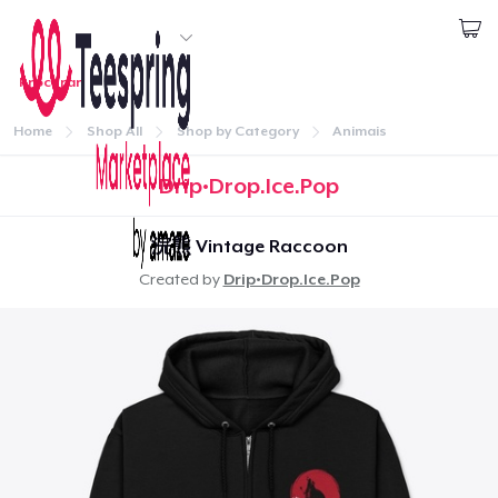
Comece a Criar
Procurar
1
artigo adicionado ao
Carrinho
Login
Ir para o carrinho
Home
Shop All
Shop by Category
Animais
Qtd
Continuar
Drip•Drop.Ice.Pop
Seguir para a Finalização da Compra
浣熊 Vintage Raccoon
Created by
Drip•Drop.Ice.Pop
Continuar Comprando
Home
Unisex Full Zip Hoodie
Login
US$ 42,99
Rastreie o seu pedido
Unisex Classic Pullover Hoodie
US$ 31,99
Crie e venda
Classic Crew Neck T-Shirt