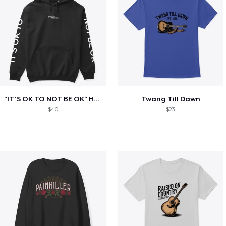
"IT'S OK TO NOT BE OK" Hoodie (BP LOGO)
Twang Till Dawn
$40
$23