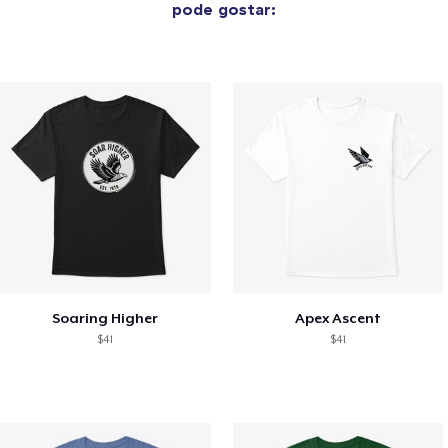
pode gostar:
Soaring Higher
Apex Ascent
$41
$41