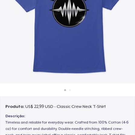
Como funciona
Venda em todo lugar
Venda qualquer coisa
Produto:
US$ 22,99 USD - Classic Crew Neck T-Shirt
Descrição:
Timeless and reliable for everyday wear. Crafted from 100% Cotton (4-6
oz) for comfort and durability. Double-needle stitching, ribbed crew-
neck, and tear-away label offer a classic, comfortable look. T-shirt fits