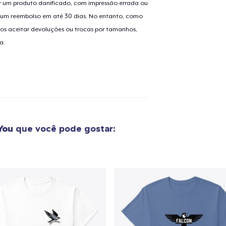
 um produto danificado, com impressão errada ou
er um reembolso em até 30 dias. No entanto, como
os aceitar devoluções ou trocas por tamanhos,
o adicionado ao
Carrinho
Ir par
a.
guir para a Finalização da
Continuar Co
Compra
You
que você pode gostar: