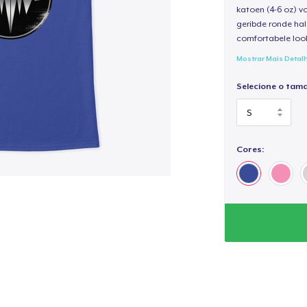
katoen (4-6 oz) v
geribde ronde hal
comfortabele loo
Mostrar Mais Detal
Selecione o tam
Cores: