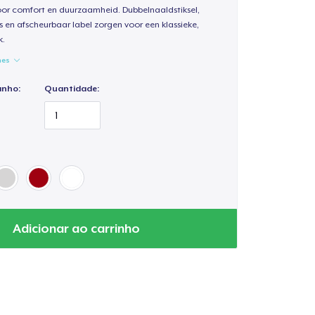
oor comfort en duurzaamheid. Dubbelnaaldstiksel,
s en afscheurbaar label zorgen voor een klassieke,
k.
hes
anho:
Quantidade:
Adicionar ao carrinho