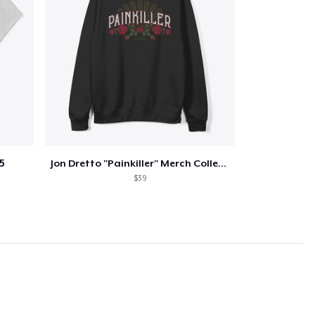
5
Jon Dretto "Painkiller" Merch Collection
$39