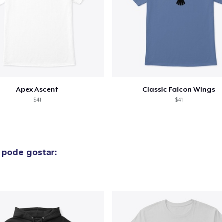
Apex Ascent
Classic Falcon Wings
$41
$41
pode gostar: