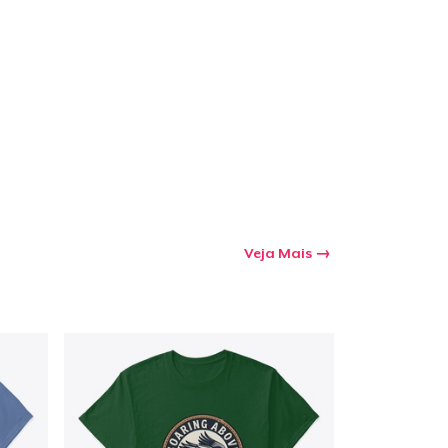
a o carrinho
Qtd
mprando
Veja Mais