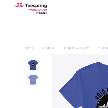
Home
Shop All
Shop by Category
Músic