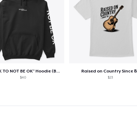
"IT'S OK TO NOT BE OK" Hoodie (BP LOGO)
Raised on Country Since 8
$40
$23