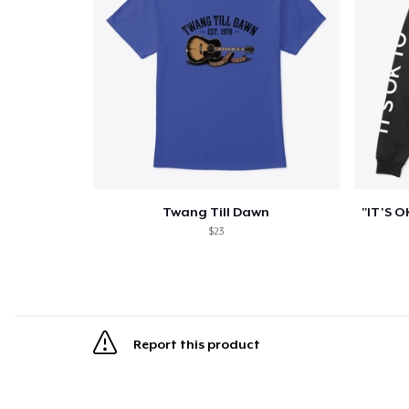
Twang Till Dawn
$23
Report this product