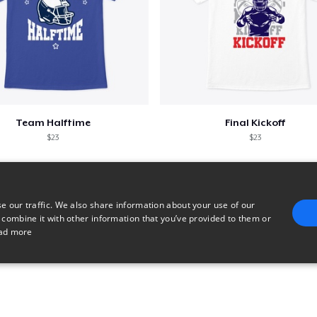
Team Halftime
Final Kickoff
$23
$23
e our traffic. We also share information about your use of our
 combine it with other information that you’ve provided to them or
ad more
E
TARGETING
FUNCTIONALITY
UNCLASSIFIED