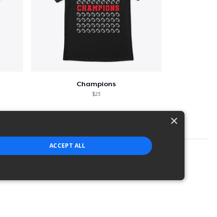
Champions
$23
×
ACCEPT ALL