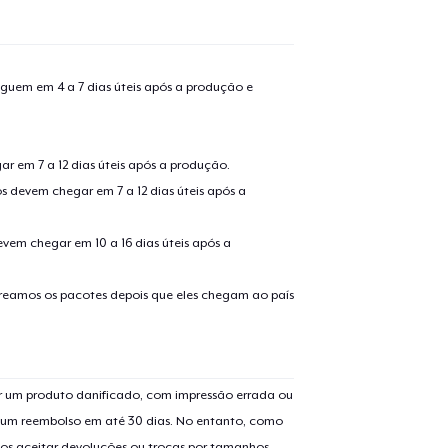
guem em 4 a 7 dias úteis após a produção e
r em 7 a 12 dias úteis após a produção.
s devem chegar em 7 a 12 dias úteis após a
evem chegar em 10 a 16 dias úteis após a
treamos os pacotes depois que eles chegam ao país
 um produto danificado, com impressão errada ou
er um reembolso em até 30 dias. No entanto, como
os aceitar devoluções ou trocas por tamanhos,