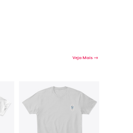
a o carrinho
Qtd
Veja Mais
mprando