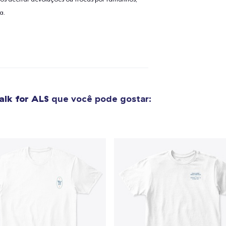
a.
o adicionado ao
Carrinho
Ir par
guir para a Finalização da
lk for ALS
que você pode gostar:
Continuar Co
Compra