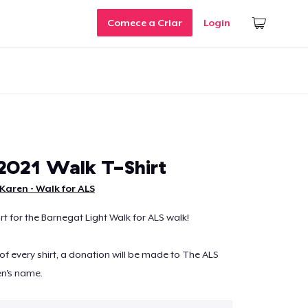
Comece a Criar
Login
2021 Walk T-Shirt
aren - Walk for ALS
irt for the Barnegat Light Walk for ALS walk!
of every shirt, a donation will be made to The ALS
en's name.