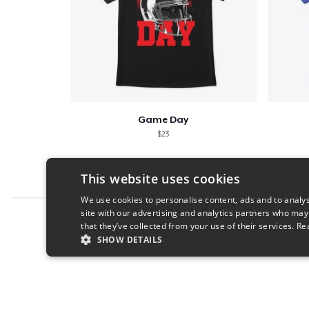
Game Day
$23
This website uses cookies
We use cookies to personalise content, ads and to analys
site with our advertising and analytics partners who may
Report this product
that they’ve collected from your use of their services.
Re
SHOW DETAILS
STRICTLY NECESSARY
PERFORMANC