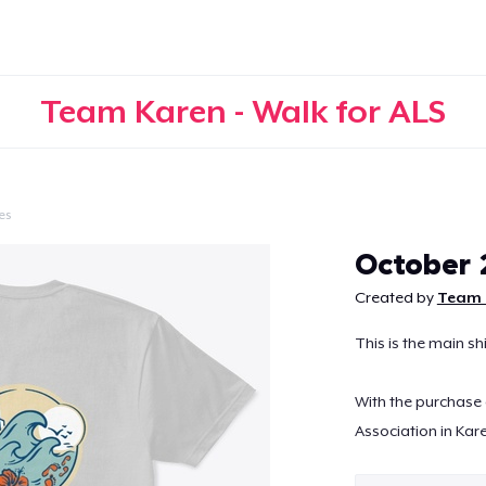
Team Karen - Walk for ALS
es
Continuar
October 
Created by
Team K
This is the main sh
With the purchase 
Association in Kar