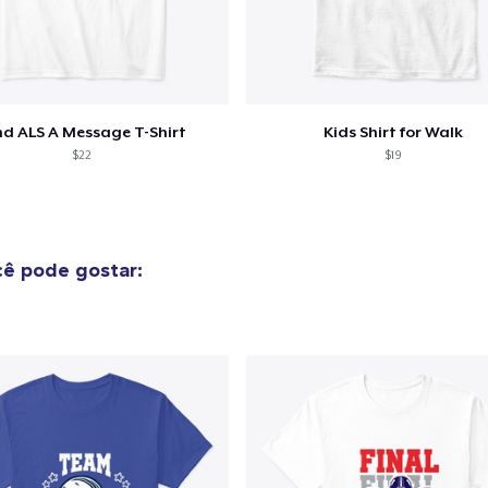
nd ALS A Message T-Shirt
Kids Shirt for Walk
$22
$19
ê pode gostar: