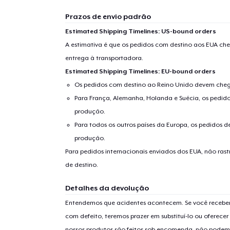
Prazos de envio padrão
Estimated Shipping Timelines: US-bound orders
A estimativa é que os pedidos com destino aos EUA che
entrega à transportadora.
Estimated Shipping Timelines: EU-bound orders
Os pedidos com destino ao Reino Unido devem chega
Para França, Alemanha, Holanda e Suécia, os pedido
produção.
Para todos os outros países da Europa, os pedidos d
produção.
Para pedidos internacionais enviados dos EUA, não ras
de destino.
Detalhes da devolução
Entendemos que acidentes acontecem. Se você receber
com defeito, teremos prazer em substituí-lo ou oferec
nossos produtos são feitos sob encomenda, não podem