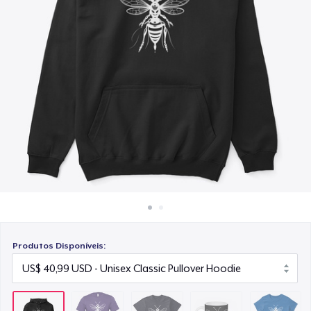
Como funciona
US$ 30,99
Venda em todo lugar
Mug
Venda qualquer coisa
US$ 15,99
Women's Classic Tee
US$ 23,99
Produtos Disponíveis: