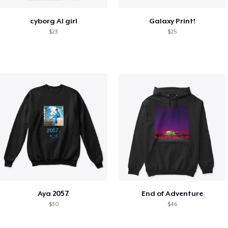
cyborg AI girl
Galaxy Print!
$23
$25
Aya 2057.
End of Adventure
$30
$46