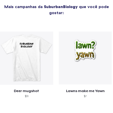
Mais campanhas da
SuburbanBiology
que você pode
gostar:
Deer mugshot
Lawns make me Yawn
$31
$7