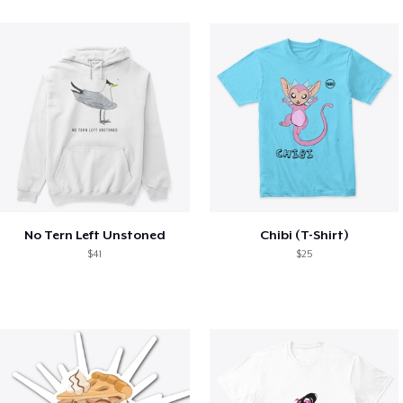
No Tern Left Unstoned
Chibi (T-Shirt)
$41
$25