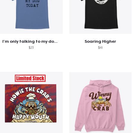
I'm only talking to my dog today
Soaring Higher
$23
$41