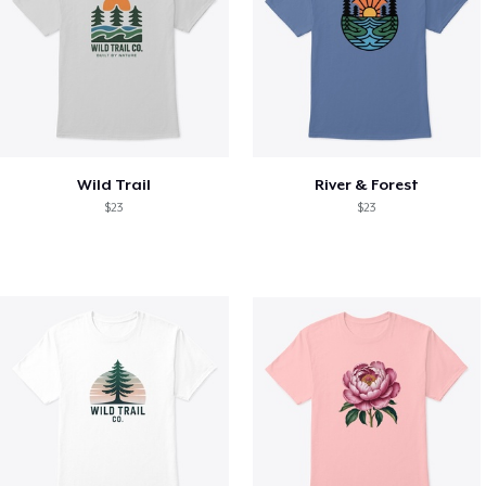
Wild Trail
River & Forest
$23
$23