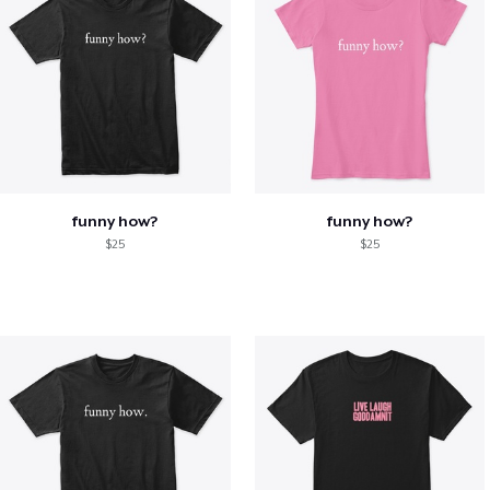
funny how?
funny how?
$25
$25