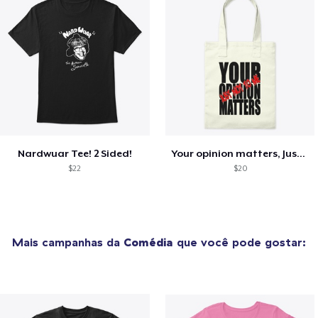
Nardwuar Tee! 2 Sided!
Your opinion matters, Just not to me!
$22
$20
Mais campanhas da
Comédia
que você pode gostar: