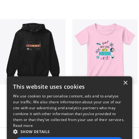
×
This website uses cookies
Steminist
NOT SUS, it's SCIENCE
We use cookies to personalise content, ads and to analyse
$41
$22
our traffic. We also share information about your use of our
site with our advertising and analytics partners who may
combine it with other information that you’ve provided to
them or that they’ve collected from your use of their services.
Read more
SHOW DETAILS
Report this product