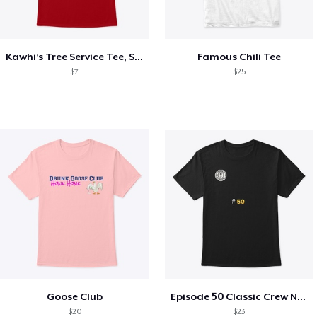
Kawhi’s Tree Service Tee, Shirts, Mug
Famous Chili Tee
$7
$25
Goose Club
Episode 50 Classic Crew Neck T-Shirt
$20
$23