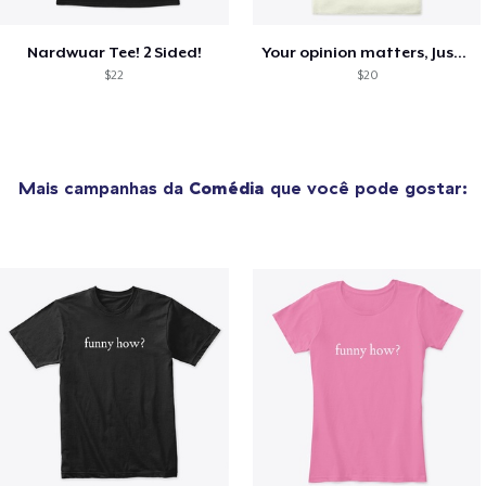
Nardwuar Tee! 2 Sided!
Your opinion matters, Just not to me!
$22
$20
Mais campanhas da
Comédia
que você pode gostar: