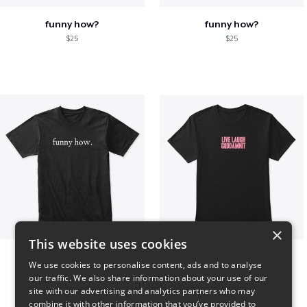
funny how?
funny how?
$25
$25
×
This website uses cookies
funny how.
LIVE LAUGH GODDAMNIT
We use cookies to personalise content, ads and to analyse
$25
$17
our traffic. We also share information about your use of our
site with our advertising and analytics partners who may
combine it with other information that you’ve provided to