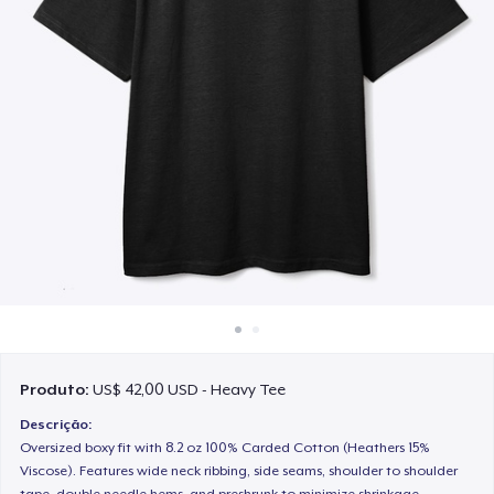
Como funciona
Venda em todo lugar
Venda qualquer coisa
Produto:
US$ 42,00 USD - Heavy Tee
Descrição:
Oversized boxy fit with 8.2 oz 100% Carded Cotton (Heathers 15%
Viscose). Features wide neck ribbing, side seams, shoulder to shoulder
tape, double needle hems, and preshrunk to minimize shrinkage.