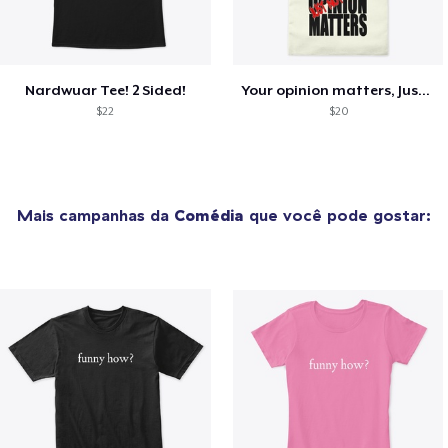
Nardwuar Tee! 2 Sided!
Your opinion matters, Just not to me!
$22
$20
Mais campanhas da
Comédia
que você pode gostar: