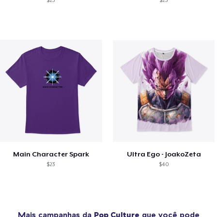
$23
$23
Main Character Spark
Ultra Ego - JoakoZeta
$23
$40
Mais campanhas da
Pop Culture
que você pode