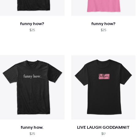
funny how?
funny how?
$25
$25
funny how.
LIVE LAUGH GODDAMNIT
$25
$17