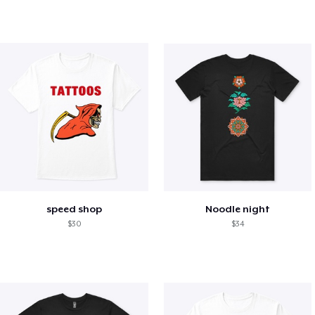
speed shop
Noodle night
$30
$34