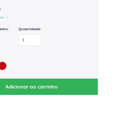
x
hes
anho:
Quantidade:
Adicionar ao carrinho