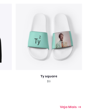
Ty square
$51
Veja Mais