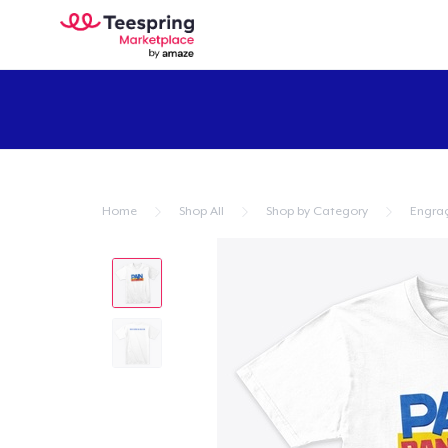
Home
Shop All
Shop by Category
Engra