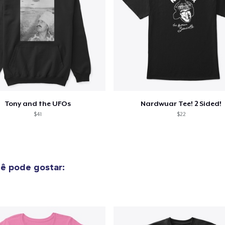
guir para a Finalização da
Continuar Co
Compra
Tony and the UFOs
Nardwuar Tee! 2 Sided!
$41
$22
ê pode gostar: