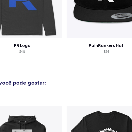
PR Logo
PainRankers Hat
$48
$26
você pode gostar:
o adicionado ao
Carrinho
Ir par