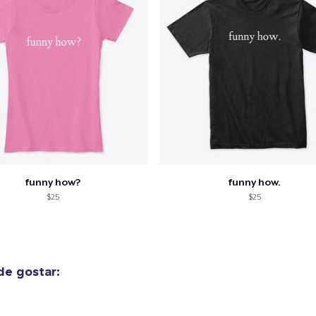
funny how?
funny how.
$25
$25
e gostar: