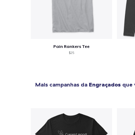
Pain Rankers Tee
$25
Mais campanhas da
Engraçados
que 
1
artig