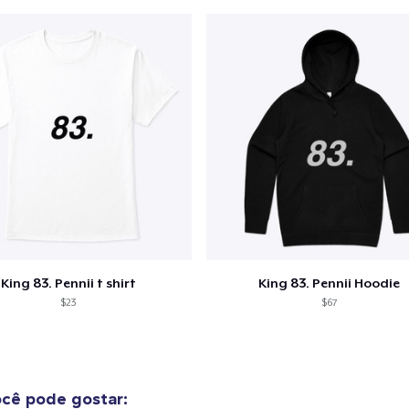
King 83. Pennii t shirt
King 83. Pennii Hoodie
$23
$67
cê pode gostar: