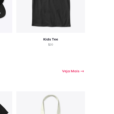
Kids Tee
$20
Veja Mais
a o carrinho
Qtd