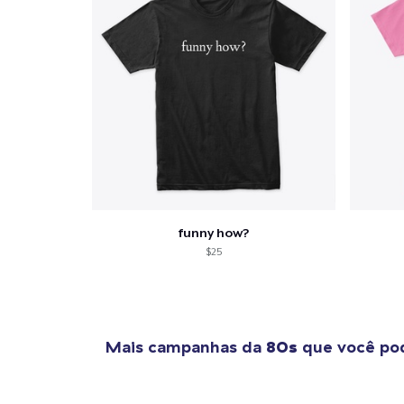
funny how?
$25
Mais campanhas da
80s
que você pod