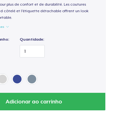
our plus de confort et de durabilité. Les coutures
nd côtelé et l'étiquette détachable offrent un look
rtable.
hes
anho:
Quantidade:
Adicionar ao carrinho