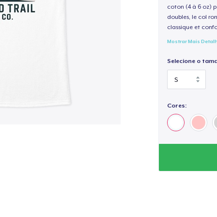
coton (4 à 6 oz) p
doubles, le col ro
classique et confo
Mostrar Mais Detal
Selecione o tam
Cores: