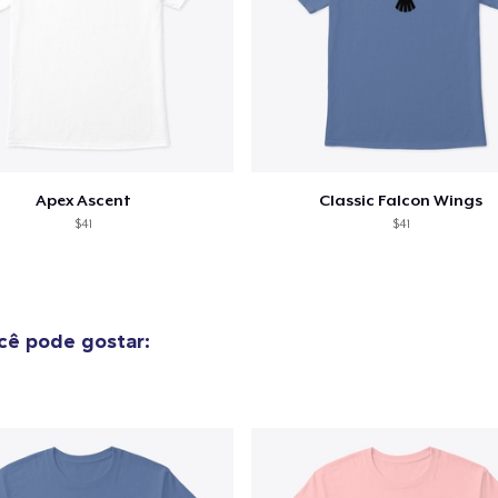
Apex Ascent
Classic Falcon Wings
$41
$41
ê pode gostar: