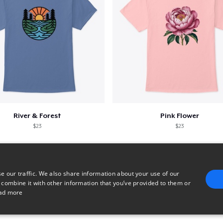
River & Forest
Pink Flower
$23
$23
e our traffic. We also share information about your use of our
 combine it with other information that you’ve provided to them or
ad more
E
TARGETING
FUNCTIONALITY
UNCLASSIFIED