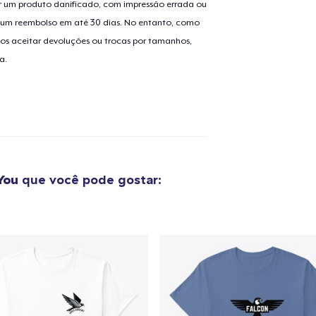
 um produto danificado, com impressão errada ou
er um reembolso em até 30 dias. No entanto, como
os aceitar devoluções ou trocas por tamanhos,
o adicionado ao
Carrinho
a.
Ir par
guir para a Finalização da
Continuar Co
Compra
You
que você pode gostar: