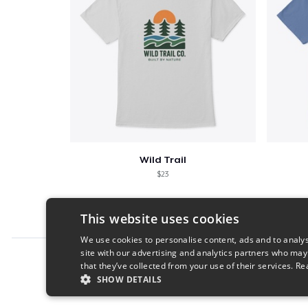
Wild Trail
$23
This website uses cookies
We use cookies to personalise content, ads and to analys
site with our advertising and analytics partners who may
Report this product
that they’ve collected from your use of their services.
Re
SHOW DETAILS
STRICTLY NECESSARY
PERFORMANC