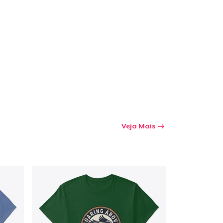
a o carrinho
Qtd
mprando
Veja Mais