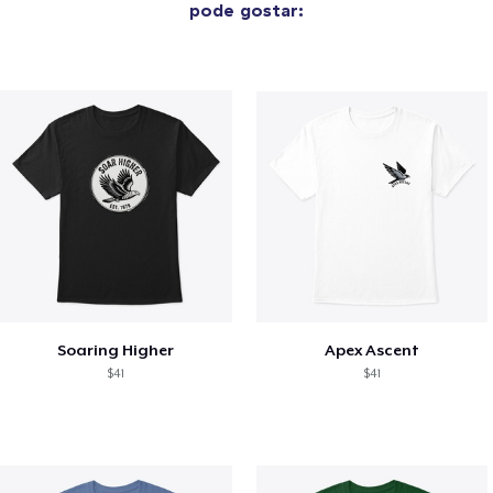
pode gostar:
Soaring Higher
Apex Ascent
$41
$41