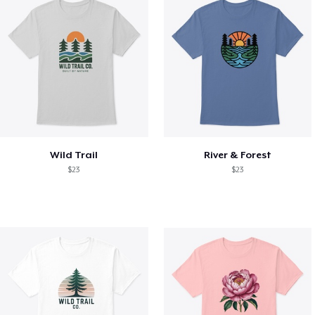
Wild Trail
River & Forest
$23
$23