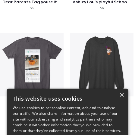
Dear Parents Tag youre It Love Teachers
Ashley Lou's playful School🏠 Collection
$6
$6
×
This website uses cookies
Clint Mitchell
Highwater Logo L10 3
We use cookies to personalise content, ads and to analyse
$24
$36
our traffic. We also share information about your use of our
site with our advertising and analytics partners who may
combine it with other information that you’ve provided to
them or that they’ve collected from your use of their services.