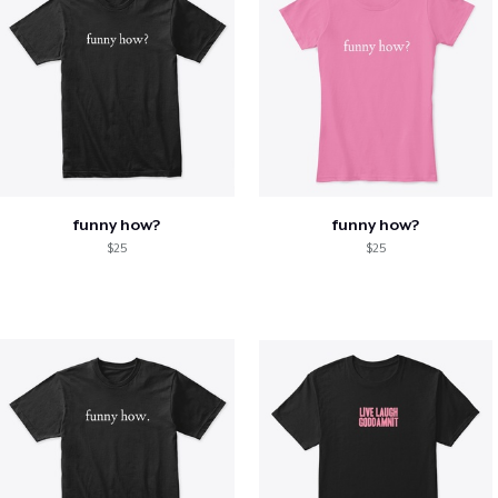
funny how?
funny how?
$25
$25