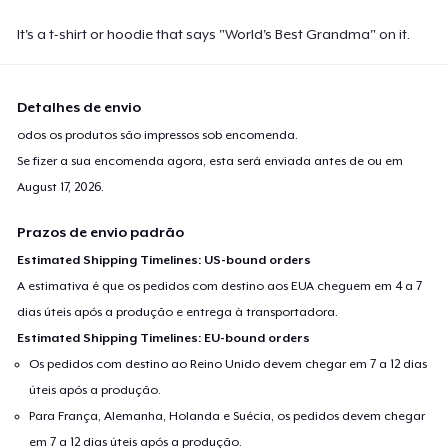
It's a t-shirt or hoodie that says "World's Best Grandma" on it.
Detalhes de envio
odos os produtos são impressos sob encomenda.
Se fizer a sua encomenda agora, esta será enviada antes de ou em
August 17, 2026
.
Prazos de envio padrão
Estimated Shipping Timelines: US-bound orders
A estimativa é que os pedidos com destino aos EUA cheguem em 4 a 7
dias úteis após a produção e entrega à transportadora.
Estimated Shipping Timelines: EU-bound orders
Os pedidos com destino ao Reino Unido devem chegar em 7 a 12 dias
úteis após a produção.
Para França, Alemanha, Holanda e Suécia, os pedidos devem chegar
em 7 a 12 dias úteis após a produção.