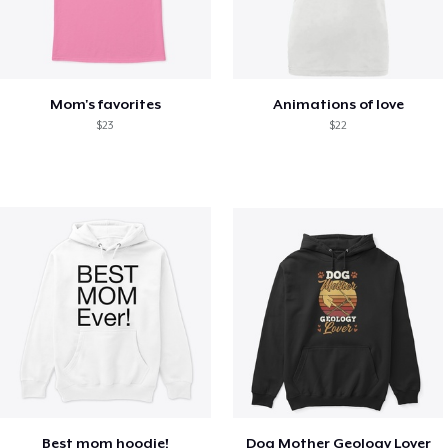
Mom's favorites
Animations of love
$23
$22
Best mom hoodie!
Dog Mother Geology Lover