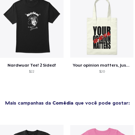
Nardwuar Tee! 2 Sided!
Your opinion matters, Just not to me!
$22
$20
Mais campanhas da
Comédia
que você pode gostar: