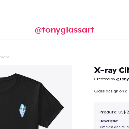
@tonyglassart
çados
Continuar
X-ray CI
Created by
@tony
Glass design on a 
Produto:
US$ 2
Descrição:
Timeless and reli