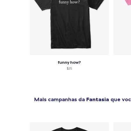
funny how?
$25
Mais campanhas da
Fantasia
que voc