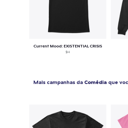
1
artig
Current Mood: EXISTENTIAL CRISIS
$14
Se
Mais campanhas da
Comédia
que voc