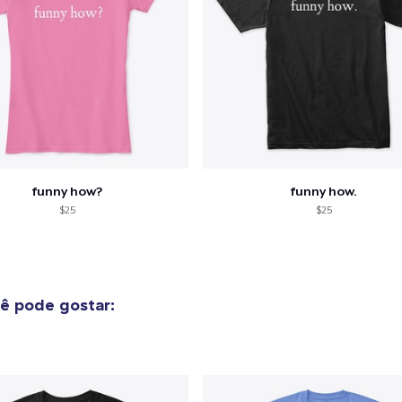
funny how?
funny how.
$25
$25
ê pode gostar: