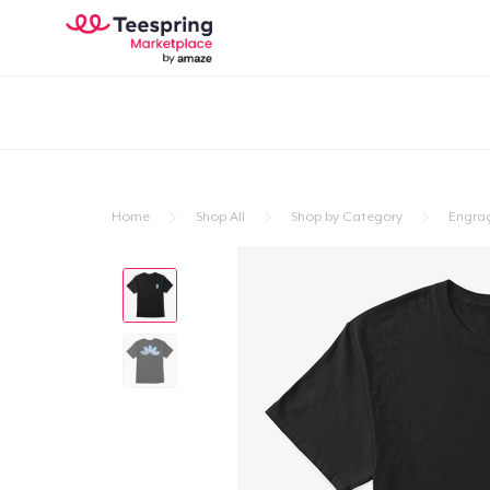
Home
Shop All
Shop by Category
Engra