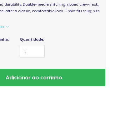
d durability. Double-needle stitching, ribbed crew-neck,
 offer a classic, comfortable look. T-shirt fits snug; size
hes
anho:
Quantidade:
Adicionar ao carrinho