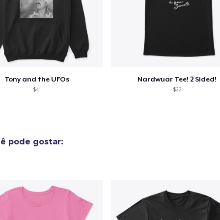
o adicionado ao
Carrinho
Ir par
Tony and the UFOs
Nardwuar Tee! 2 Sided!
$41
$22
guir para a Finalização da
Continuar Co
Compra
ê pode gostar: