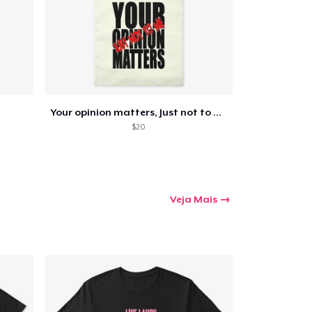
a o carrinho
Qtd
Your opinion matters, Just not to me!
$20
mprando
Veja Mais