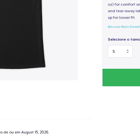
oz) for comfort an
and tear-away label
up for looser fit.
Mostrar Mais Detal
Selecione o tam
tes de ou em
August 15, 2026
.