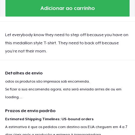
Adicionar ao carrinho
Let everybody know they need to step off because you have on
this medallion style T-shirt. They need to back off because
you’re not their mom.
Detalhes de envio
odos os produtos são impressos sob encomenda.
Se fizer a sua encomenda agora, esta será enviada antes de ou em
loading...
.
Prazos de envio padrão
Estimated Shipping Timelines: US-bound orders
A estimativa é que os pedidos com destino aos EUA cheguem em 4 a 7
dias úteis após a produção e entrega à transportadora.