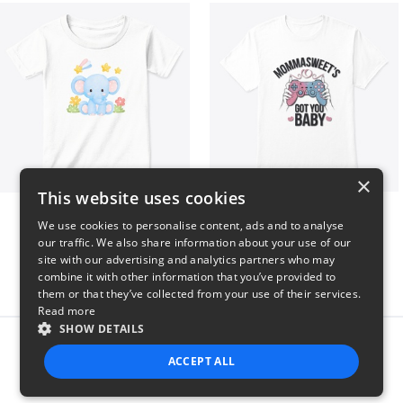
×
This website uses cookies
Baby Elephant
MommaSweet Got You Baby
We use cookies to personalise content, ads and to analyse
$28
$21
our traffic. We also share information about your use of our
site with our advertising and analytics partners who may
combine it with other information that you’ve provided to
them or that they’ve collected from your use of their services.
Read more
SHOW DETAILS
Report this product
ACCEPT ALL