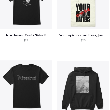
Nardwuar Tee! 2 Sided!
Your opinion matters, Just not to me!
$22
$20