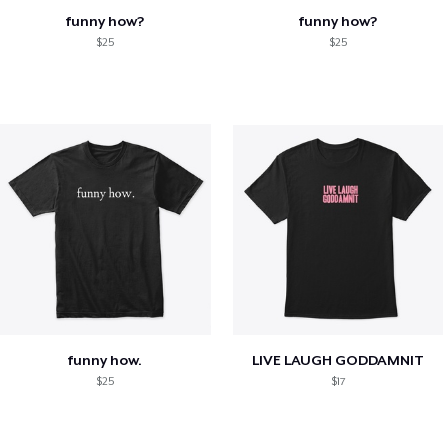
funny how?
funny how?
$25
$25
funny how.
LIVE LAUGH GODDAMNIT
$25
$17